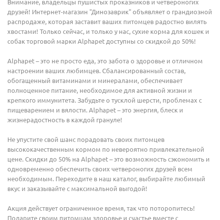
Внимание, владельцы пушистых проказников и четвероногих
друзей! Интернет-магазин "Динозаврик" объявляет о грандиозной
распродаже, которая заставит ваших питомцев радостно вилять
хвостами! Только сейчас, и только у нас, сухие корма для кошек и
собак торговой марки Alphapet доступны со скидкой до 50%!
Alphapet – это не просто еда, это забота о здоровье и отличном
настроении ваших любимцев. Сбалансированный состав,
обогащенный витаминами и минералами, обеспечивает
полноценное питание, необходимое для активной жизни и
крепкого иммунитета. Забудьте о тусклой шерсти, проблемах с
пищеварением и вялости. Alphapet – это энергия, блеск и
жизнерадостность в каждой грануле!
Не упустите свой шанс порадовать своих питомцев
высококачественным кормом по невероятно привлекательной
цене. Скидки до 50% на Alphapet – это возможность сэкономить и
одновременно обеспечить своих четвероногих друзей всем
необходимым. Переходите в наш каталог, выбирайте любимый
вкус и заказывайте с максимальной выгодой!
Акция действует ограниченное время, так что поторопитесь!
Подарите своим питомцам здоровье и счастье вместе с