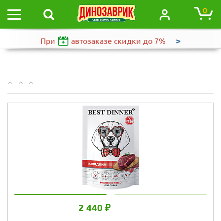
0
>
При
автозаказе
скидки до 7%
2 440 ₽