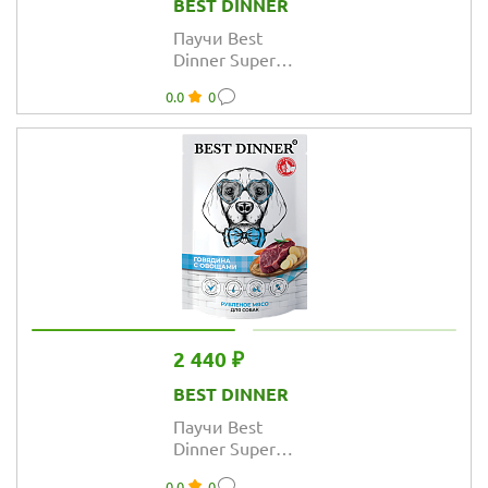
BEST DINNER
Паучи Best
Dinner Super
Premium для
0.0
0
взрослых собак
и щенков
рубленое мясо
говядины
2 440 ₽
BEST DINNER
Паучи Best
Dinner Super
Premium для
0.0
0