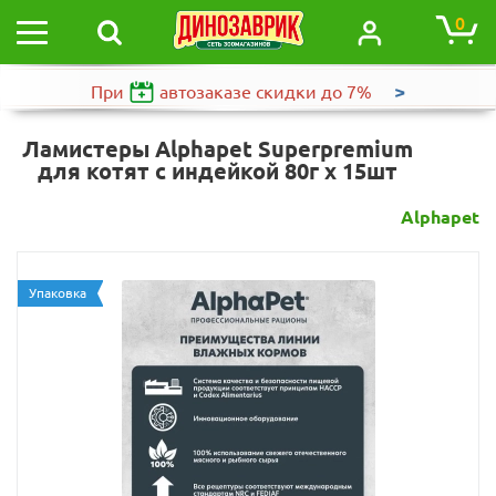
0
>
При
автозаказе
скидки до 7%
Ламистеры Alphapet Superpremium
для котят с индейкой 80г х 15шт
Alphapet
Упаковка