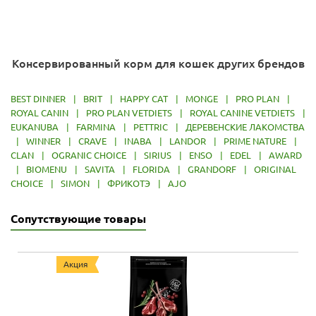
Консервированный корм для кошек других брендов
BEST DINNER
|
BRIT
|
HAPPY CAT
|
MONGE
|
PRO PLAN
|
ROYAL CANIN
|
PRO PLAN VETDIETS
|
ROYAL CANINE VETDIETS
|
EUKANUBA
|
FARMINA
|
PETTRIC
|
ДЕРЕВЕНСКИЕ ЛАКОМСТВА
|
WINNER
|
CRAVE
|
INABA
|
LANDOR
|
PRIME NATURE
|
CLAN
|
OGRANIC CHOICE
|
SIRIUS
|
ENSO
|
EDEL
|
AWARD
|
BIOMENU
|
SAVITA
|
FLORIDA
|
GRANDORF
|
ORIGINAL
CHOICE
|
SIMON
|
ФРИКОТЭ
|
AJO
Сопутствующие товары
Акция