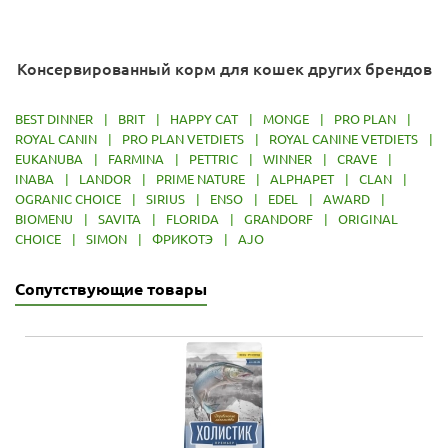
Консервированный корм для кошек других брендов
BEST DINNER
|
BRIT
|
HAPPY CAT
|
MONGE
|
PRO PLAN
|
ROYAL CANIN
|
PRO PLAN VETDIETS
|
ROYAL CANINE VETDIETS
|
EUKANUBA
|
FARMINA
|
PETTRIC
|
WINNER
|
CRAVE
|
INABA
|
LANDOR
|
PRIME NATURE
|
ALPHAPET
|
CLAN
|
OGRANIC CHOICE
|
SIRIUS
|
ENSO
|
EDEL
|
AWARD
|
BIOMENU
|
SAVITA
|
FLORIDA
|
GRANDORF
|
ORIGINAL
CHOICE
|
SIMON
|
ФРИКОТЭ
|
AJO
Сопутствующие товары