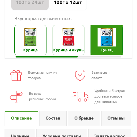
100г х 24шт
100г х 12шт
Вкус корма для животных:
Курица
Курица и окунь
Тунец
Тун
Бонусы за покупку
Безопасная
товаров
оплата
Удобная и быстрая
Во всех
доставка товаров
регионах России
для животных
Описание
Состав
О бренде
Отзывы
Наличие
Условия доставки
Задать вопрос