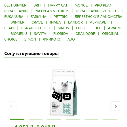
BEST DINNER
|
BRIT
|
HAPPY CAT
|
MONGE
|
PRO PLAN
|
ROYAL CANIN
|
PRO PLAN VETDIETS
|
ROYAL CANINE VETDIETS
|
EUKANUBA
|
FARMINA
|
PETTRIC
|
ДЕРЕВЕНСКИЕ ЛАКОМСТВА
|
WINNER
|
CRAVE
|
INABA
|
LANDOR
|
ALPHAPET
|
CLAN
|
OGRANIC CHOICE
|
SIRIUS
|
ENSO
|
EDEL
|
AWARD
|
BIOMENU
|
SAVITA
|
FLORIDA
|
GRANDORF
|
ORIGINAL
CHOICE
|
SIMON
|
ФРИКОТЭ
|
AJO
Сопутствующие товары