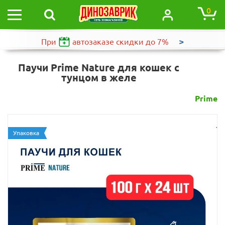
0
>
При
автозаказе
скидки до 7%
Паучи Prime Nature для кошек с
тунцом в желе
Prime
Упаковка