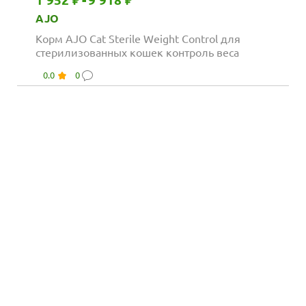
1 952 ₽
-
9 918 ₽
AJO
Корм AJO Cat Sterile Weight Control для
стерилизованных кошек контроль веса
0.0
0