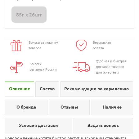
85г х 26шт
Бонусы за покупку
Безопасная
товаров
оплата
Удобная и быстрая
Во всех
доставка товаров
регионах России
для животных
Описание
Состав
Рекомендации по кормлению
О бренде
Отзывы
Наличие
Условия доставки
Задать вопрос
Новорожденные котята быстро растут, и вскоре им становится