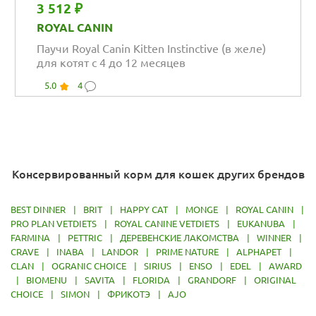
3 512 ₽
ROYAL CANIN
Паучи Royal Canin Kitten Instinctive (в желе)
для котят с 4 до 12 месяцев
5.0
4
Консервированный корм для кошек других брендов
BEST DINNER
|
BRIT
|
HAPPY CAT
|
MONGE
|
ROYAL CANIN
|
PRO PLAN VETDIETS
|
ROYAL CANINE VETDIETS
|
EUKANUBA
|
FARMINA
|
PETTRIC
|
ДЕРЕВЕНСКИЕ ЛАКОМСТВА
|
WINNER
|
CRAVE
|
INABA
|
LANDOR
|
PRIME NATURE
|
ALPHAPET
|
CLAN
|
OGRANIC CHOICE
|
SIRIUS
|
ENSO
|
EDEL
|
AWARD
|
BIOMENU
|
SAVITA
|
FLORIDA
|
GRANDORF
|
ORIGINAL
CHOICE
|
SIMON
|
ФРИКОТЭ
|
AJO