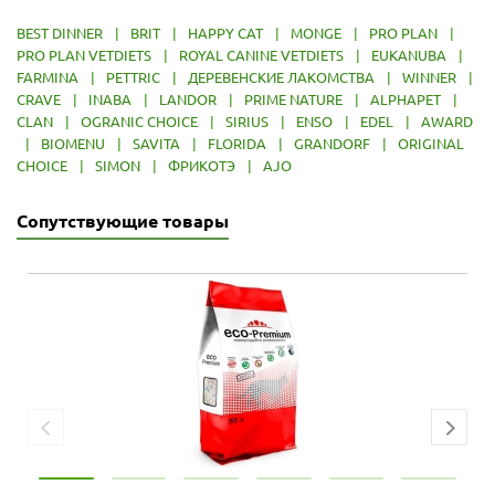
BEST DINNER
|
BRIT
|
HAPPY CAT
|
MONGE
|
PRO PLAN
|
PRO PLAN VETDIETS
|
ROYAL CANINE VETDIETS
|
EUKANUBA
|
FARMINA
|
PETTRIC
|
ДЕРЕВЕНСКИЕ ЛАКОМСТВА
|
WINNER
|
CRAVE
|
INABA
|
LANDOR
|
PRIME NATURE
|
ALPHAPET
|
CLAN
|
OGRANIC CHOICE
|
SIRIUS
|
ENSO
|
EDEL
|
AWARD
|
BIOMENU
|
SAVITA
|
FLORIDA
|
GRANDORF
|
ORIGINAL
CHOICE
|
SIMON
|
ФРИКОТЭ
|
AJO
Сопутствующие товары