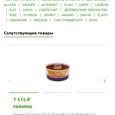
ALLEVA
|
WINNER
|
ALPHAPET
|
CLAN
|
DARSI
|
LANDOR
|
AJO
|
SIRIUS
|
CHAT&CHAT
|
ДЕРЕВЕНСКИЕ ЛАКОМСТВА
|
EDEL
|
FLORIDA
|
ОРИКО
|
AWARD
|
SAVITA
|
ELATO
|
GRANDORF
|
PREMIER
|
СЧАСТЛИВЫЙ КОТ
|
ENSO
Сопутствующие товары
7 515 ₽
FARMINA
Банки Farmina N&D Pumpkin Cat Pumpkin &