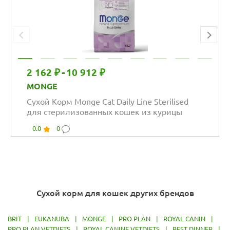
2 162 ₽
-
10 912 ₽
MONGE
Сухой Корм Monge Cat Daily Line Sterilised
для стерилизованных кошек из курицы
0.0
0
Сухой корм для кошек других брендов
BRIT
|
EUKANUBA
|
MONGE
|
PRO PLAN
|
ROYAL CANIN
|
PRO PLAN VETDIETS
|
ROYAL CANINE VETDIETS
|
BEST DINNER
|