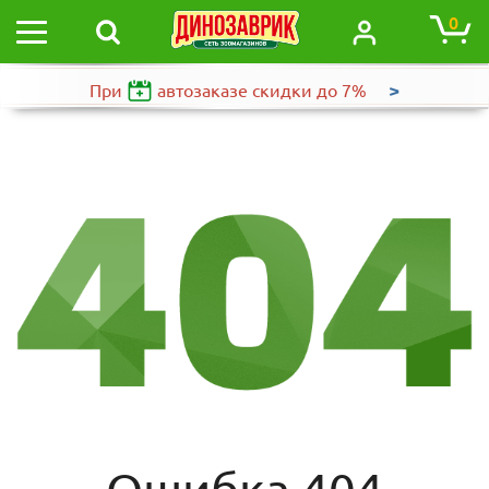
0
>
При
автозаказе
скидки до 7%