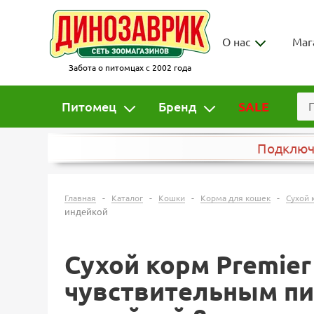
О нас
Маг
Забота о питомцах с 2002 года
Питомец
Бренд
SALE
Подклю
-
-
-
-
Главная
Каталог
Кошки
Корма для кошек
Сухой 
индейкой
Сухой корм Premie
чувствительным пи