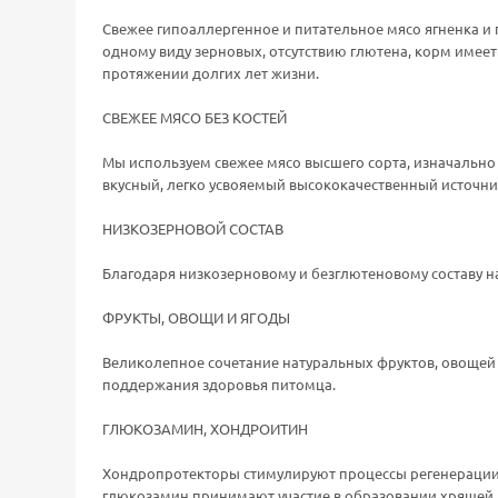
Свежее гипоаллергенное и питательное мясо ягненка и
одному виду зерновых, отсутствию глютена, корм имее
протяжении долгих лет жизни.
СВЕЖЕЕ МЯСО БЕЗ КОСТЕЙ
Мы используем свежее мясо высшего сорта, изначально
вкусный, легко усвояемый высококачественный источни
НИЗКОЗЕРНОВОЙ СОСТАВ
Благодаря низкозерновому и безглютеновому составу н
ФРУКТЫ, ОВОЩИ И ЯГОДЫ
Великолепное сочетание натуральных фруктов, овоще
поддержания здоровья питомца.
ГЛЮКОЗАМИН, ХОНДРОИТИН
Хондропротекторы стимулируют процессы регенерации 
глюкозамин принимают участие в образовании хрящей,