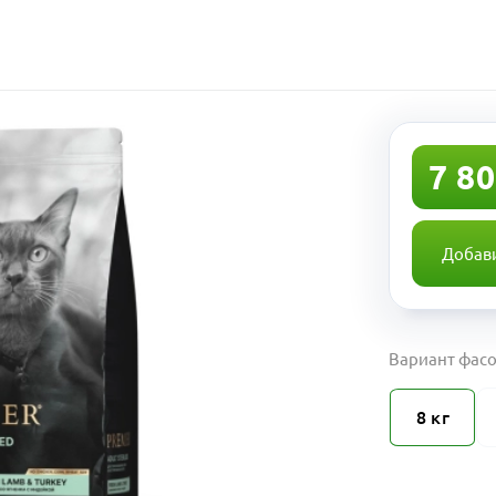
7 80
Добави
Вариант фасо
8 кг