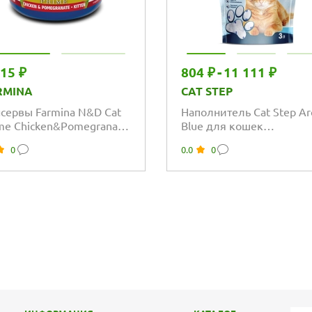
515 ₽
804 ₽
-
11 111 ₽
RMINA
CAT STEP
сервы Farmina N&D Cat
Наполнитель Cat Step Arc
me Chicken&Pomegranate
Blue для кошек
ten для котят с курицей
впитывающий
0
0.0
0
силикагелевый