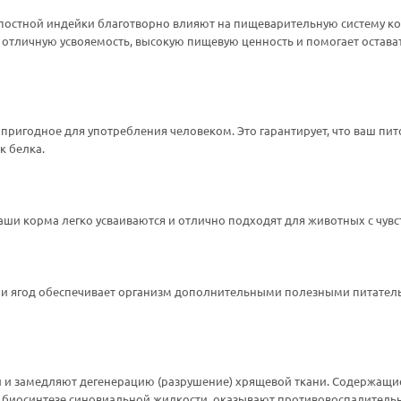
 постной индейки благотворно влияют на пищеварительную систему к
т отличную усвояемость, высокую пищевую ценность и помогает оста
 пригодное для употребления человеком. Это гарантирует, что ваш п
к белка.
аши корма легко усваиваются и отлично подходят для животных с чу
й и ягод обеспечивает организм дополнительными полезными питате
и замедляют дегенерацию (разрушение) хрящевой ткани. Содержащиес
 биосинтезе синовиальной жидкости, оказывают противовоспалитель