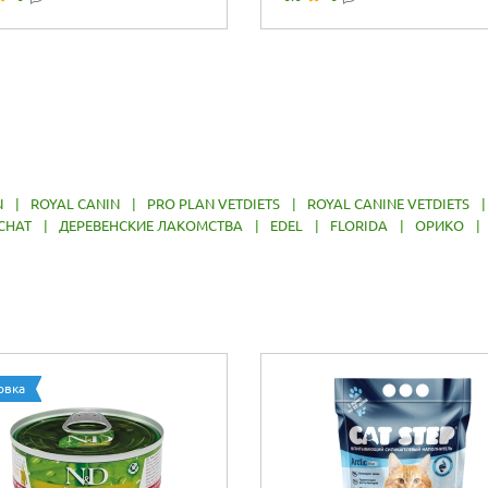
..
для...
N
|
ROYAL CANIN
|
PRO PLAN VETDIETS
|
ROYAL CANINE VETDIETS
CHAT
|
ДЕРЕВЕНСКИЕ ЛАКОМСТВА
|
EDEL
|
FLORIDA
|
ОРИКО
|
овка