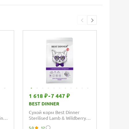
1 618 ₽
-
7 447 ₽
1 530 
BEST DINNER
BEST D
Сухой корм Best Dinner
Сухой к
in
Sterilised Lamb & Wildberry
Sterilis
вый
для стерилизованных
стерили
5.0
12
5.0
3