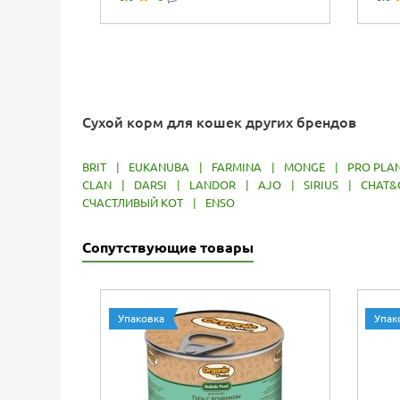
курицы
для.
Сухой корм для кошек других брендов
BRIT
|
EUKANUBA
|
FARMINA
|
MONGE
|
PRO PLA
CLAN
|
DARSI
|
LANDOR
|
AJO
|
SIRIUS
|
CHAT&
СЧАСТЛИВЫЙ КОТ
|
ENSO
Сопутствующие товары
Упаковка
Упак