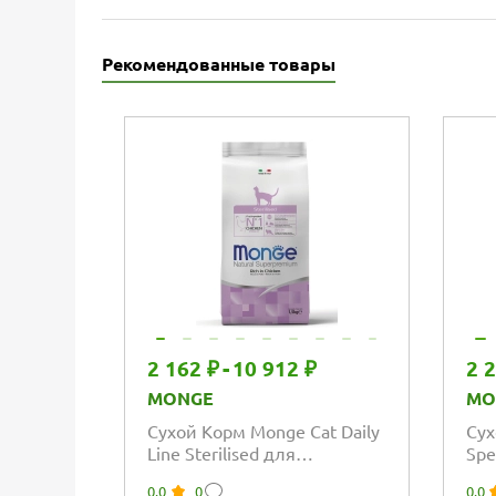
Рекомендованные товары
2 162 ₽
-
10 912 ₽
2 
MONGE
MO
Сухой Корм Monge Cat Daily
Сух
Line Sterilised для
Spe
стерилизованных кошек из
Ste
0.0
0
0.0