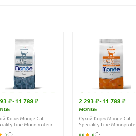
293 ₽
-
11 788 ₽
2 293 ₽
-
11 788 ₽
NGE
MONGE
ой Корм Monge Cat
Сухой Корм Monge Cat
ciality Line Monoprotein
Speciality Line Monoprote
rilised монопротеиновый
Sterilised монопротеино
0
0.0
0