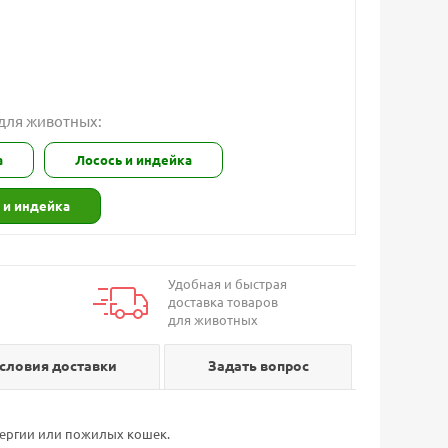
 для животных:
а
Лосось и индейка
 и индейка
Удобная и быстрая
доставка товаров
для животных
словия доставки
Задать вопрос
лергии или пожилых кошек.