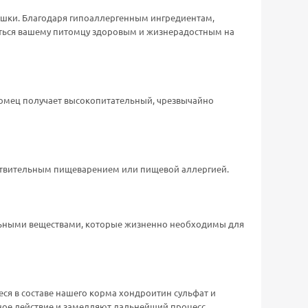
ошки. Благодаря гипоаллергенным ингредиентам,
ваться вашему питомцу здоровым и жизнерадостным на
итомец получает высокопитательный, чрезвычайно
вствительным пищеварением или пищевой аллергией.
льными веществами, которые жизненно необходимы для
я в составе нашего корма хондроитин сульфат и
ное действие и замедляют дальнейший процесс