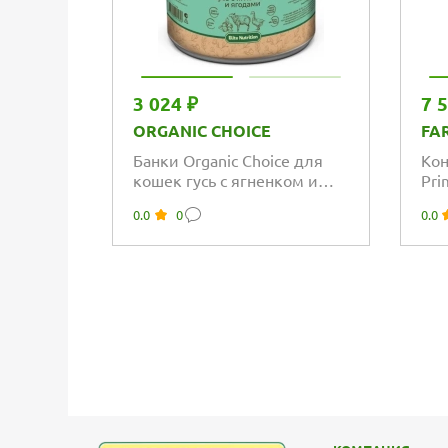
3 024 ₽
7 
ORGANIC CHOICE
FA
Банки Organic Сhoice для
Кон
кошек гусь с ягненком и
Pri
ягодами
Kit
0.0
0
0.0
и...