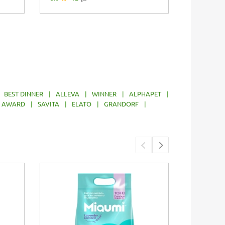
кошек всех...
говядина
|
BEST DINNER
|
ALLEVA
|
WINNER
|
ALPHAPET
|
AWARD
|
SAVITA
|
ELATO
|
GRANDORF
|
Упаковка