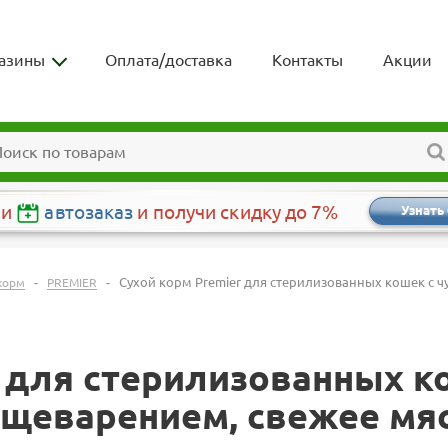
азины
Оплата/доставка
Контакты
Акции
чи
автозаказ
и получи скидку до 7%
Узнать
-
-
Сухой корм Premier для стерилизованных кошек с 
корм
PREMIER
r для стерилизованных к
щеварением, свежее мяс