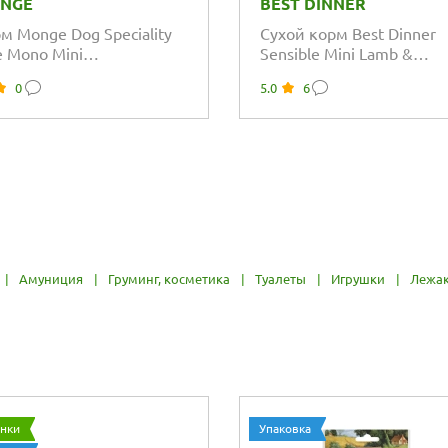
NGE
BEST DINNER
м Monge Dog Speciality
Сухой корм Best Dinner
e Mono Mini
Sensible Mini Lamb &
опротеиновый для
Tomatoes для взрослых
0
5.0
6
ков и беременных
собак мелких пород,...
к...
|
Амуниция
|
Груминг, косметика
|
Туалеты
|
Игрушки
|
Лежа
нки
Упаковка