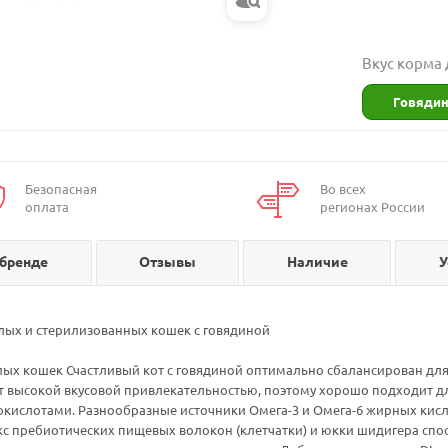
Вкус корма
Говяди
Безопасная
Во всех
оплата
регионах России
 бренде
Отзывы
Наличие
У
ослых и стерилизованных кошек с говядиной
х кошек Счастливый кот с говядиной оптимально сбалансирован для 
т высокой вкусовой привлекательностью, поэтому хорошо подходит д
ислотами. Разнообразные источники Омега-3 и Омега-6 жирных кисл
с пребиотических пищевых волокон (клетчатки) и юкки шидигера сп