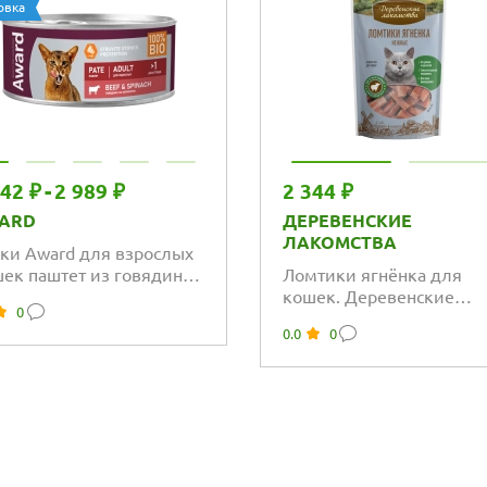
овка
242 ₽
-
2 989 ₽
2 344 ₽
ARD
ДЕРЕВЕНСКИЕ
ЛАКОМСТВА
ки Award для взрослых
ек паштет из говядины
Ломтики ягнёнка для
шпинатом
кошек. Деревенские
0
лакомства
0.0
0