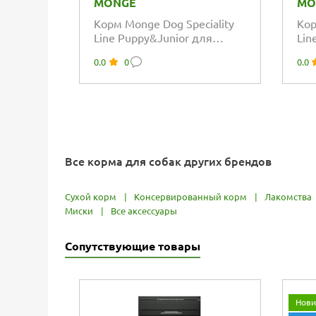
MONGE
MO
Корм Monge Dog Speciality
Кор
Line Puppy&Junior для
Lin
щенков и юниоров всех
мон
0.0
0
0.0
пород из ягненка...
щен
соба
Все корма для собак других брендов
Сухой корм
|
Консервированный корм
|
Лакомства
Миски
|
Все аксессуары
Сопутствующие товары
Нови