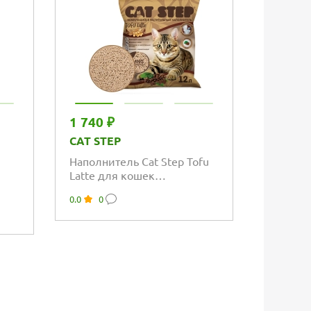
1 740 ₽
1 668 
CAT STEP
Шампунь
бананов
Наполнитель Cat Step Tofu
кошек д
Latte для кошек
0.0
0
впитывающий с запахом
0.0
0
латте