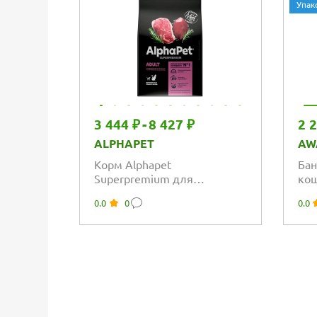
Упак
3 444 ₽
-
8 427 ₽
2 
ALPHAPET
AW
Корм Alphapet
Бан
Superpremium для
кош
взрослых домашних кошек
со 
0.0
0
0.0
и котов с говядиной и
печенью