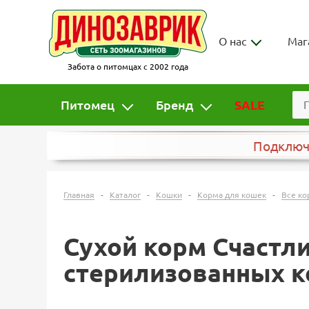
О нас
Маг
Забота о питомцах с 2002 года
Питомец
Бренд
SALE
Подклю
-
-
-
-
Главная
Каталог
Кошки
Корма для кошек
Все ко
Сухой корм Счастл
стерилизованных ко