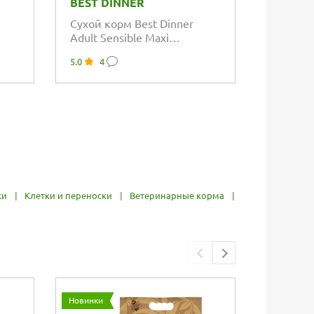
BEST DINNER
BEST D
Сухой корм Best Dinner
Консерв
Adult Sensible Maxi
Premium
Lamb&Apple для взрослых
Натура
5.0
4
5.0
3
собак крупных...
ки
|
Клетки и переноски
|
Ветеринарные корма
|
Новинки