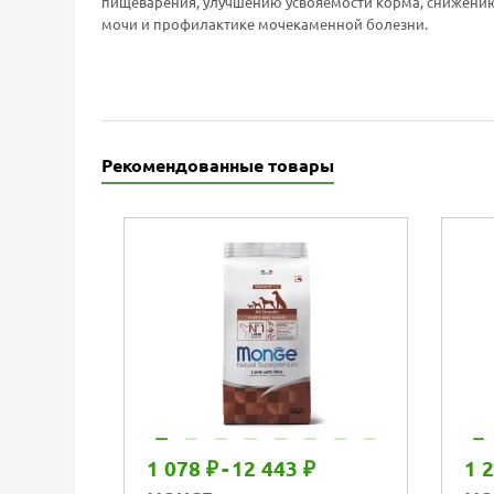
пищеварения, улучшению усвояемости корма, снижению
мочи и профилактике мочекаменной болезни.
Рекомендованные товары
1 078 ₽
-
12 443 ₽
1 