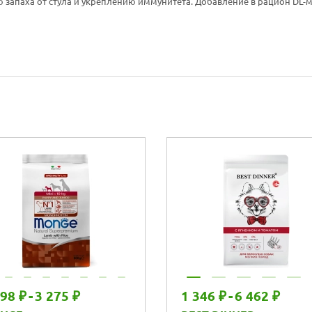
 запаха от стула и укреплению иммунитета. Добавление в рацион DL
298 ₽
-
3 275 ₽
1 346 ₽
-
6 462 ₽