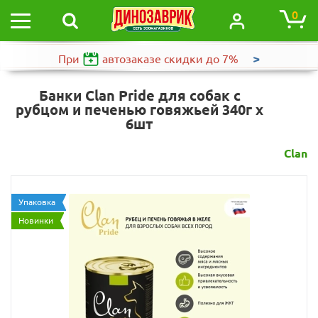
0
>
При
автозаказе
скидки до 7%
Банки Clan Pride для собак с
рубцом и печенью говяжьей 340г х
6шт
Clan
Упаковка
Новинки