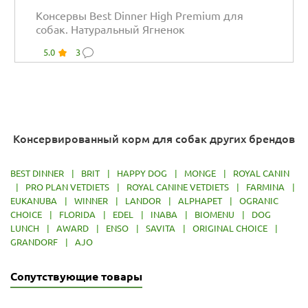
Консервы Best Dinner High Premium для
собак. Натуральный Ягненок
5.0
3
Консервированный корм для собак других брендов
BEST DINNER
|
BRIT
|
HAPPY DOG
|
MONGE
|
ROYAL CANIN
|
PRO PLAN VETDIETS
|
ROYAL CANINE VETDIETS
|
FARMINA
|
EUKANUBA
|
WINNER
|
LANDOR
|
ALPHAPET
|
OGRANIC
CHOICE
|
FLORIDA
|
EDEL
|
INABA
|
BIOMENU
|
DOG
LUNCH
|
AWARD
|
ENSO
|
SAVITA
|
ORIGINAL CHOICE
|
GRANDORF
|
AJO
Сопутствующие товары