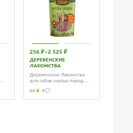
256 ₽
-
2 525 ₽
1 997 
ДЕРЕВЕНСКИЕ
MR. KR
ЛАКОМСТВА
Нюхате
Деревенские Лакомства
Mr.Kran
для собак малых пород.
луг&quo
0.0
0
с
Нарезка говядины
0.0
0