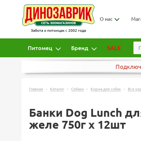
О нас
Маг
Забота о питомцах с 2002 года
Питомец
Бренд
SALE
Подклю
-
-
-
-
Главная
Каталог
Собаки
Корма для собак
Все ко
Банки Dog Lunch дл
желе 750г х 12шт