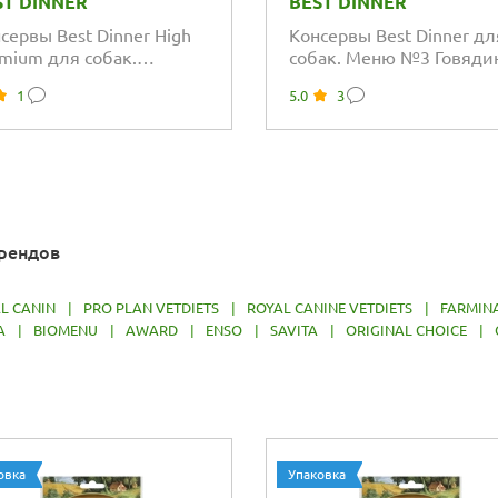
ST DINNER
BEST DINNER
сервы Best Dinner High
Консервы Best Dinner дл
mium для собак.
собак. Меню №3 Говядин
уральная Телятина
кроликом
1
5.0
3
брендов
L CANIN
|
PRO PLAN VETDIETS
|
ROYAL CANINE VETDIETS
|
FARMIN
A
|
BIOMENU
|
AWARD
|
ENSO
|
SAVITA
|
ORIGINAL CHOICE
|
овка
Упаковка