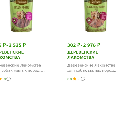
6 ₽
-
2 525 ₽
302 ₽
-
2 976 ₽
РЕВЕНСКИЕ
ДЕРЕВЕНСКИЕ
КОМСТВА
ЛАКОМСТВА
евенские Лакомства
Деревенские Лакомства
 собак малых пород.
для собак малых пород.
дки утиные
Медальоны из индейки 
0
0.0
0
рисом