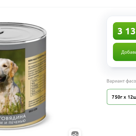
3 13
Добави
Вариант фасо
750г х 12