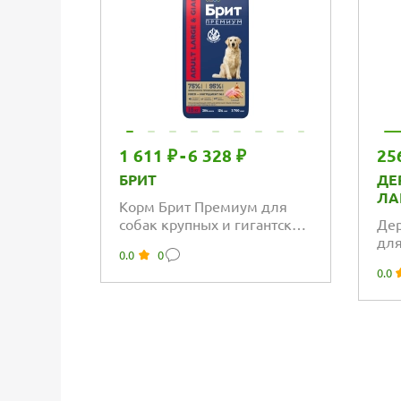
1 611 ₽
-
6 328 ₽
25
БРИТ
ДЕ
ЛА
Корм Брит Премиум для
собак крупных и гигантских
Дер
пород с курицей
для
0.0
0
Гру
0.0