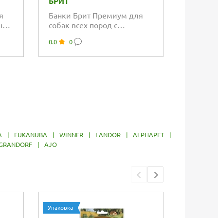
БРИТ
BEST D
я
Банки Брит Премиум для
Консерв
а с
собак всех пород с
щенков
бараниной и рубцом
№1 Ягн
0.0
0
5.0
3
A
|
EUKANUBA
|
WINNER
|
LANDOR
|
ALPHAPET
|
GRANDORF
|
AJO
Упаковка