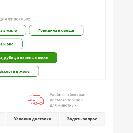
 для животных:
а в желе
Говядина и овощи
а и рис
а, рубец и печень в желе
ассорти в желе
Удобная и быстрая
доставка товаров
для животных
Условия доставки
Задать вопрос