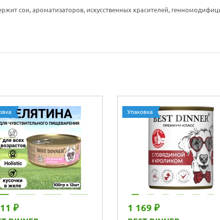
держит сои, ароматизаторов, искусственных красителей, генномодифи
овка
Упаковка
611 ₽
1 169 ₽