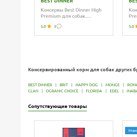
BEST DINNER
BE
Консервы Best Dinner High
Кон
Premium для собак.
Pre
Натуральный Ягненок
Нат
5.0
3
5.0
Консервированный корм для собак других 
BEST DINNER
|
BRIT
|
HAPPY DOG
|
MONGE
|
ROYA
CLAN
|
OGRANIC CHOICE
|
FLORIDA
|
EDEL
|
INAB
Сопутствующие товары
Упак