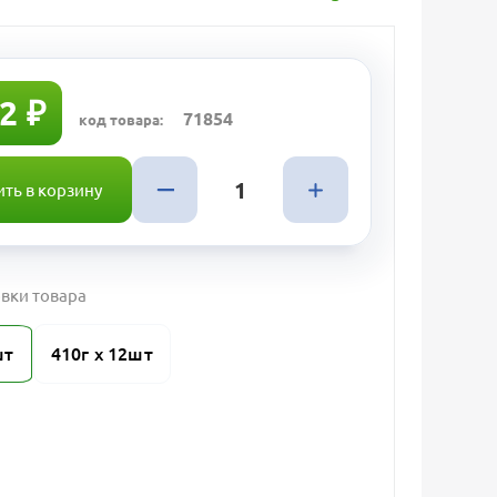
2 ₽
71854
код товара:
ть в корзину
вки товара
шт
410г х 12шт