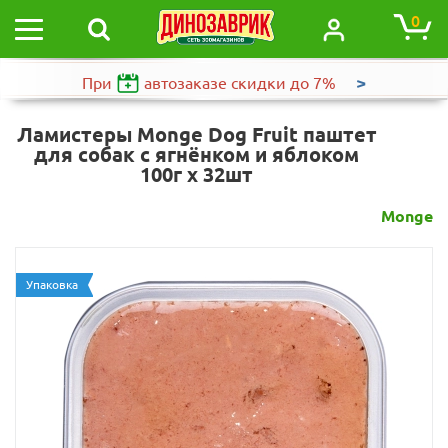
0
>
При
автозаказе
скидки до 7%
Ламистеры Monge Dog Fruit паштет
для собак с ягнёнком и яблоком
100г х 32шт
Monge
Упаковка