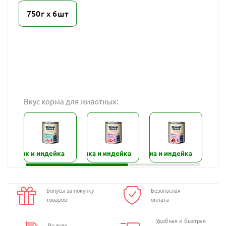
750г х 6шт
Вкус корма для животных:
Кролик и индейка
Перепёлка и индейка
Телятина и индейка
Утк
Бонусы за покупку
Безопасная
товаров
оплата
Удобная и быстрая
Во всех