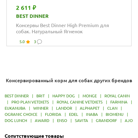
2 611 ₽
BEST DINNER
Консервы Best Dinner High Premium для
собак. Натуральный Ягненок
5.0
3
Консервированный корм для собак других брендов
BEST DINNER
|
BRIT
|
HAPPY DOG
|
MONGE
|
ROYAL CANIN
|
PRO PLAN VETDIETS
|
ROYAL CANINE VETDIETS
|
FARMINA
|
EUKANUBA
|
WINNER
|
LANDOR
|
ALPHAPET
|
CLAN
|
OGRANIC CHOICE
|
FLORIDA
|
EDEL
|
INABA
|
BIOMENU
|
DOG LUNCH
|
AWARD
|
ENSO
|
SAVITA
|
GRANDORF
|
AJO
Сопутствующие товары