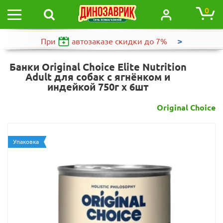
0
>
При
автозаказе
скидки до 7%
Банки Original Choice Elite Nutrition
Adult для собак с ягнёнком и
индейкой 750г х 6шт
Original Choice
Упаковка