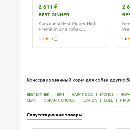
2 611 ₽
2 
BEST DINNER
BE
Консервы Best Dinner High
Кон
Premium для собак.
Pre
Натуральный Ягненок
Нат
5.0
3
5.0
Консервированный корм для собак других 
BEST DINNER
|
BRIT
|
HAPPY DOG
|
MONGE
|
ROYA
CLAN
|
OGRANIC CHOICE
|
FLORIDA
|
EDEL
|
INAB
Сопутствующие товары