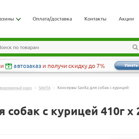
азины
Оплата/доставка
Контакты
Акции
чи
автозаказ
и получи скидку до 7%
Узнать
-
-
Консервы Savita для собак с курицей
вированный корм
SAVITA
я собак с курицей 410г х