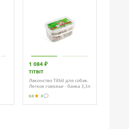
Упаковка
1 084 ₽
2 525 
TITBIT
ДЕРЕВ
ЛАКОМ
Лакомство Titbit для собак.
Легкое говяжье - банка 3,3л
Дереве
для соб
0.0
0
кальцие
0.0
0
курице