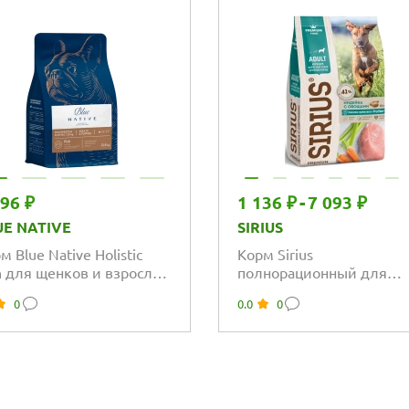
096 ₽
1 136 ₽
-
7 093 ₽
UE NATIVE
SIRIUS
м Blue Native Holistic
Корм Sirius
h для щенков и взрослых
полнорационный для
ак мелких пород с
взрослых собак крупных
0
0.0
0
бой
пород с индейкой с
овощами