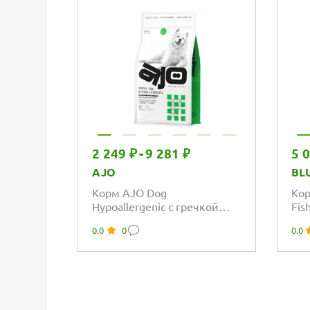
2 249 ₽
-
9 281 ₽
5 
AJO
BL
Корм AJO Dog
Кор
Hypoallergenic с гречкой
Fis
для взрослых собак
соб
0.0
0
0.0
средних и крупных пород,...
ры