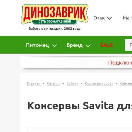
О нас
Маг
Забота о питомцах с 2002 года
Питомец
Бренд
SALE
Подклю
-
-
-
-
Главная
Каталог
Собаки
Корма для собак
Консер
Консервы Savita дл