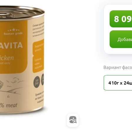
8 09
Добави
Вариант фасо
410г х 24