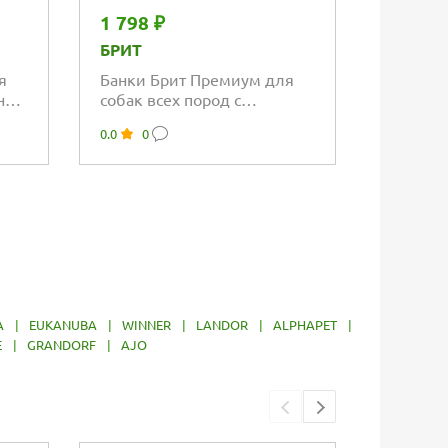
1 798 ₽
1 169 
БРИТ
BEST D
я
Банки Брит Премиум для
Консерв
а с
собак всех пород с
щенков
бараниной и рубцом
№1 Ягн
0.0
0
5.0
3
A
|
EUKANUBA
|
WINNER
|
LANDOR
|
ALPHAPET
|
E
|
GRANDORF
|
AJO