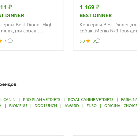
611 ₽
1 169 ₽
ST DINNER
BEST DINNER
сервы Best Dinner High
Консервы Best Dinner дл
mium для собак.
собак. Меню №3 Говядин
уральная Телятина
кроликом
1
5.0
3
брендов
L CANIN
|
PRO PLAN VETDIETS
|
ROYAL CANINE VETDIETS
|
FARMIN
A
|
BIOMENU
|
DOG LUNCH
|
AWARD
|
ENSO
|
ORIGINAL CHOIC