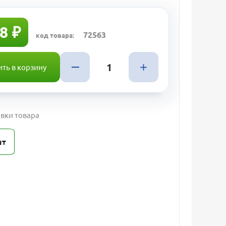
8 ₽
72563
код товара:
ть в корзину
вки товара
шт