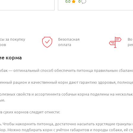
0.0
0
а
курицей и водорослями
сы за покупку
Безопасная
Во
ров
оплата
ре
ие корма
собак — оптимальный способ обеспечить питомца правильным сбала
енный рацион и качественный корм дают гарантию здоровья, полноце
лезных свойств и ассортимента собачьи корма поделены на нескольк
ые.
в сухих кормов следует отнести:
. Чтобы накормить питомца, достаточно насыпать хрустящие гранулы в
р. Можно подбирать корм с учётом габаритов и породы собаки, её сте