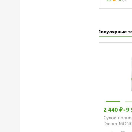
курицы, Па
Популярные т
2 440 ₽
-
9 
Сухой полно
Dinner MON
средних и к