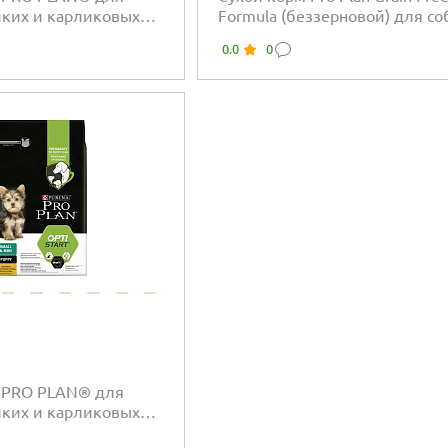
ких и карликовых
Formula (беззерновой) для со
ствительной кожей, с
мелких пород с чувствитель
0.0
0
держанием лосося
пищеварением с индейкой
 PRO PLAN® для
ких и карликовых
ысоким содержанием