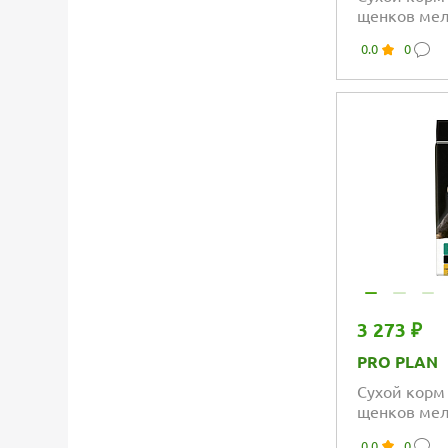
щенков мел
пород с чув
0.0
0
высоким со
3 273 ₽
PRO PLAN
Сухой корм
щенков мел
пород, с в
0.0
0