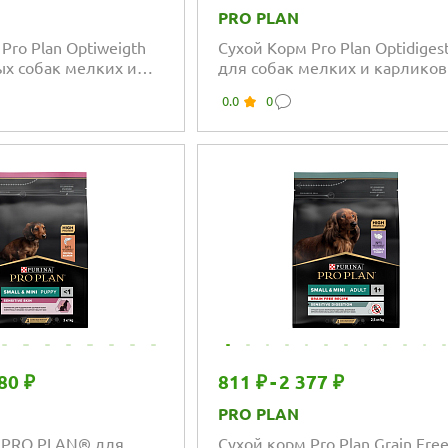
PRO PLAN
Pro Plan Optiweigth
Сухой Корм Pro Plan Optidiges
ых собак мелких и
для собак мелких и карлико
 пород для контроля
пород с ягнёнком и паучи в
0.0
0
цей
подарок ПРОМОПАК
80 ₽
811 ₽
-
2 377 ₽
PRO PLAN
 PRO PLAN® для
Сухой корм Pro Plan Grain Fre