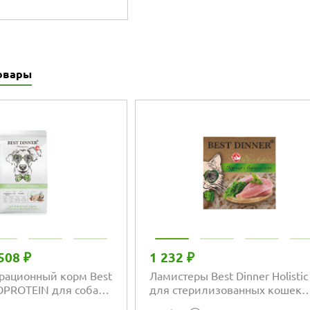
кет
овары
508 ₽
1 232 ₽
рационный корм Best
Ламистеры Best Dinner Holistic
OPROTEIN для собак
для стерилизованных кошек
рупных пород, белая
мясные волокна в желе с