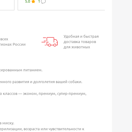
5.0
1
0.0
кормя
Удобная и быстрая
 всех
доставка товаров
гионах России
для животных
нсированным питанием.
нного развития и долголетия вашей собаки.
о классов — эконом, премиум, супер-премиум,
 миску.
рилизации, возраста или чувствительности к