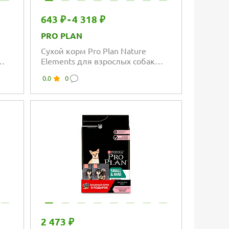
643 ₽
-
4 318 ₽
PRO PLAN
Сухой корм Pro Plan Nature
Elements для взрослых собак
с
мелких и карликовых пород, с
0.0
0
я
высоким содержанием ягненка
2 473 ₽