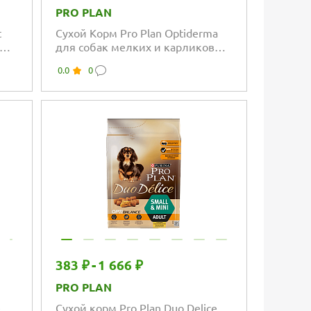
PRO PLAN
t
Сухой Корм Pro Plan Optiderma
вых
для собак мелких и карликовых
пород с лососем и паучи в
0.0
0
подарок ПРОМОПАК
383 ₽
-
1 666 ₽
PRO PLAN
e
Сухой корм Pro Plan Duo Delice