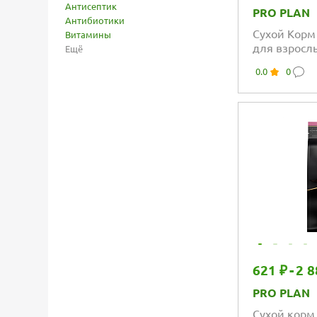
Антисептик
PRO PLAN
Антибиотики
Сухой Корм 
Витамины
для взросл
Ещё
карликовых
0.0
0
веса с кури
621 ₽
-
2 8
PRO PLAN
Сухой корм