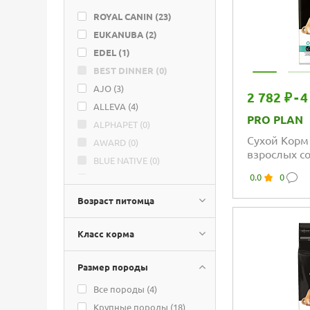
ROYAL CANIN (
23
)
EUKANUBA (
2
)
EDEL (
1
)
BEST DINNER (
0
)
AJO (
3
)
2 782 ₽
-
4
ALLEVA (
4
)
PRO PLAN
ALPHAPET (
0
)
Сухой Корм
AWARD (
0
)
взрослых с
BLUE NATIVE (
0
)
карликовых
0.0
0
CLAN (
0
)
чувствите
с высоким 
DARSI (
0
)
Возраст питомца
ELATO (
0
)
ENSO (
0
)
Класс корма
FARMINA (
0
)
Размер породы
FARMINA VET LIFE (
0
)
FLORIDA (
2
)
Все породы (
4
)
GRANDORF (
0
)
Крупные породы (
18
)