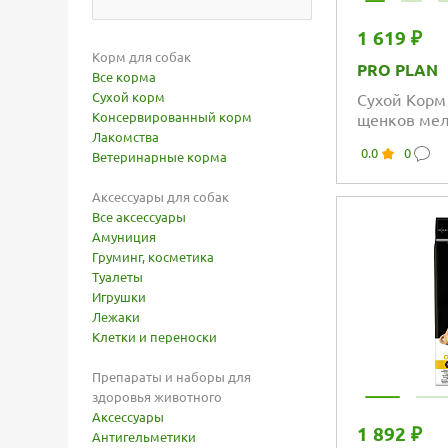
1 619 ₽
Корм для собак
PRO PLAN
Все корма
Сухой корм
Сухой Корм 
Консервированный корм
щенков мел
Лакомства
ягнёнком
0.0
0
Ветеринарные корма
Аксессуары для собак
Все аксессуары
Амуниция
Груминг, косметика
Туалеты
Игрушки
Лежаки
Клетки и переноски
Препараты и наборы для
здоровья животного
Аксессуары
1 892 ₽
Антигельметики