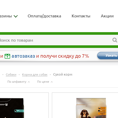
азины
Оплата/доставка
Контакты
Акции
чи
автозаказ
и получи скидку до 7%
Узнать
-
-
-
Сухой корм
Собаки
Корма для собак
По алфавиту
По цене