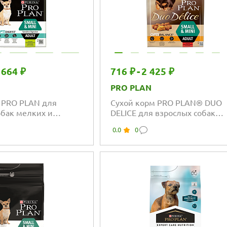
 664 ₽
716 ₽
-
2 425 ₽
PRO PLAN
 PRO PLAN для
Сухой корм PRO PLAN® DUO
обак мелких и
DELICE для взрослых собак
 пород с
мелких и карликовых пород, 
0.0
0
льным пищеварением
высоким содержанием говяд
содержанием ягненка