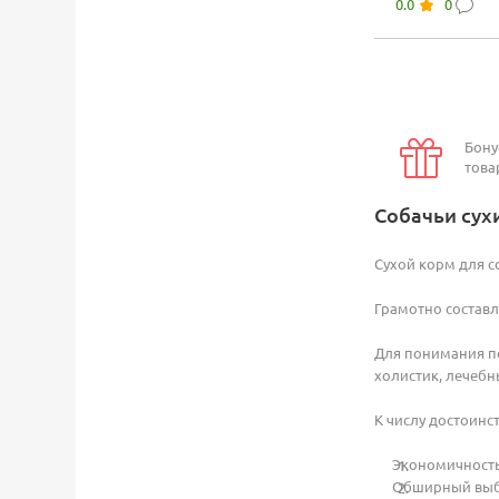
0.0
0
рыба и кино
Бону
това
Собачьи сух
Сухой корм для 
Грамотно составл
Для понимания по
холистик, лечебн
К числу достоинст
Экономичность
Обширный выбо