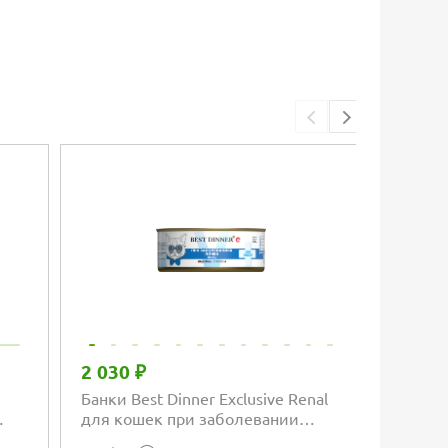
2 030 ₽
1 482
Банки Best Dinner Exclusive Renal
Консер
для кошек при заболевании
шаг" д
почек с индейкой
возрас