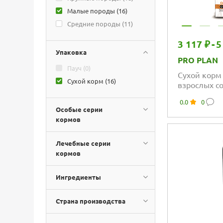
LANDOR (
0
)
Малые породы (
16
)
MONGE (
3
)
Средние породы (
11
)
PREMIER (
0
)
3 117 ₽
-
5
PRO PLAN (
16
)
Упаковка
PRO PLAN
PRO PLAN VET DIETS (
0
)
Пауч (
0
)
ROYAL CANIN VET DIETS
Сухой корм
(
4
)
Сухой корм (
16
)
взрослых с
SAVITA (
0
)
карликовых
0.0
0
содержани
SIRIUS (
0
)
Особые серии
кормов
БРИТ (
0
)
ДЕРЕВЕНСКИЕ
ЛАКОМСТВА (
0
)
Лечебные серии
МИРАТОРГ (
0
)
кормов
ОДНО МЯСО (
0
)
Ингредиенты
ОРИКО (
0
)
СЧАСТЛИВЫЙ ПЕС (
0
)
Страна производства