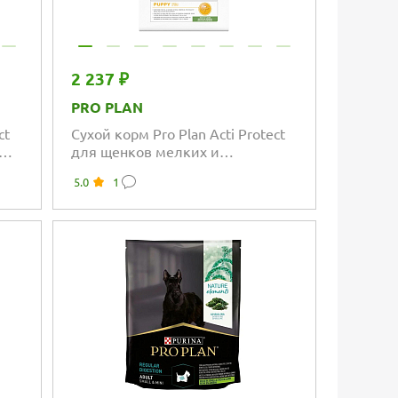
2 237 ₽
PRO PLAN
ct
Сухой корм Pro Plan Acti Protect
для щенков мелких и
карликовых пород с
5.0
1
сем
чувствительным пищеварением
с ягнёнком