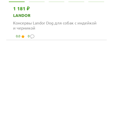
1 181 ₽
LANDOR
Консервы Landor Dog для собак с индейкой
и черникой
0.0
0