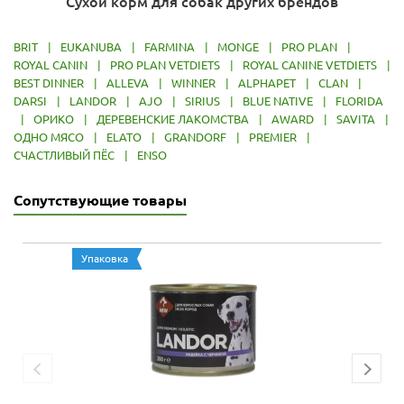
Сухой корм для собак других брендов
BRIT
|
EUKANUBA
|
FARMINA
|
MONGE
|
PRO PLAN
|
ROYAL CANIN
|
PRO PLAN VETDIETS
|
ROYAL CANINE VETDIETS
|
BEST DINNER
|
ALLEVA
|
WINNER
|
ALPHAPET
|
CLAN
|
DARSI
|
LANDOR
|
AJO
|
SIRIUS
|
BLUE NATIVE
|
FLORIDA
|
ОРИКО
|
ДЕРЕВЕНСКИЕ ЛАКОМСТВА
|
AWARD
|
SAVITA
|
ОДНО МЯСО
|
ELATO
|
GRANDORF
|
PREMIER
|
СЧАСТЛИВЫЙ ПЁС
|
ENSO
Сопутствующие товары
Упаковка