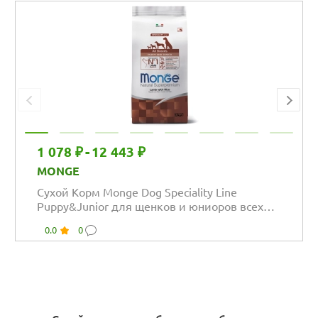
1 078 ₽
-
12 443 ₽
MONGE
Сухой Корм Monge Dog Speciality Line
Puppy&Junior для щенков и юниоров всех
пород из...
0.0
0