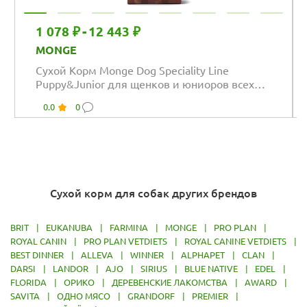
1 078 ₽
-
12 443 ₽
MONGE
Сухой Корм Monge Dog Speciality Line
Puppy&Junior для щенков и юниоров всех
пород из...
0.0
0
Сухой корм для собак других брендов
BRIT
|
EUKANUBA
|
FARMINA
|
MONGE
|
PRO PLAN
|
ROYAL CANIN
|
PRO PLAN VETDIETS
|
ROYAL CANINE VETDIETS
|
BEST DINNER
|
ALLEVA
|
WINNER
|
ALPHAPET
|
CLAN
|
DARSI
|
LANDOR
|
AJO
|
SIRIUS
|
BLUE NATIVE
|
EDEL
|
FLORIDA
|
ОРИКО
|
ДЕРЕВЕНСКИЕ ЛАКОМСТВА
|
AWARD
|
SAVITA
|
ОДНО МЯСО
|
GRANDORF
|
PREMIER
|