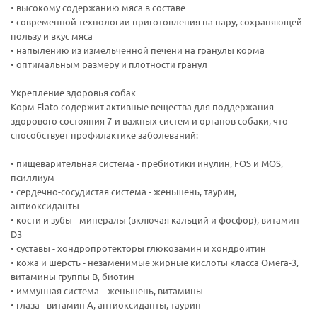
• высокому содержанию мяса в составе
• современной технологии приготовления на пару, сохраняющей
пользу и вкус мяса
• напылению из измельченной печени на гранулы корма
• оптимальным размеру и плотности гранул
Укрепление здоровья собак
Корм Elato содержит активные вещества для поддержания
здорового состояния 7-и важных систем и органов собаки, что
способствует профилактике заболеваний:
• пищеварительная система - пребиотики инулин, FOS и MOS,
псиллиум
• сердечно-сосудистая система - женьшень, таурин,
антиоксиданты
• кости и зубы - минералы (включая кальций и фосфор), витамин
D3
• суставы - хондропротекторы глюкозамин и хондроитин
• кожа и шерсть - незаменимые жирные кислоты класса Омега-3,
витамины группы В, биотин
• иммунная система – женьшень, витамины
• глаза - витамин А, антиоксиданты, таурин