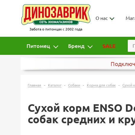
О нас
Маг
Забота о питомцах с 2002 года
Питомец
Бренд
SALE
Подклю
-
-
-
-
Главная
Каталог
Собаки
Корма для собак
Сухой 
Сухой корм ENSO D
собак средних и кр