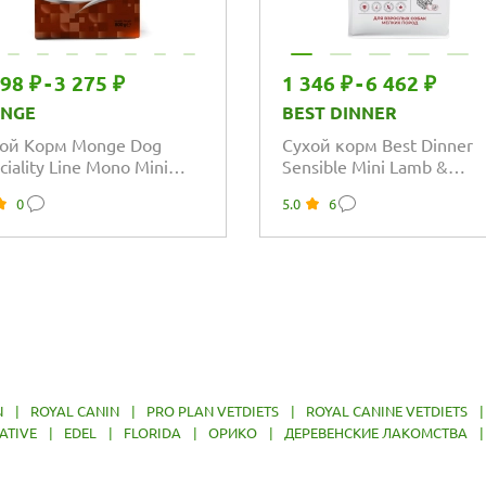
298 ₽
-
3 275 ₽
1 346 ₽
-
6 462 ₽
NGE
BEST DINNER
ой Корм Monge Dog
Сухой корм Best Dinner
ciality Line Mono Mini
Sensible Mini Lamb &
опротеиновый для
Tomatoes для взрослых
0
5.0
6
ков и беременных...
собак мелких пород,...
N
|
ROYAL CANIN
|
PRO PLAN VETDIETS
|
ROYAL CANINE VETDIETS
ATIVE
|
EDEL
|
FLORIDA
|
ОРИКО
|
ДЕРЕВЕНСКИЕ ЛАКОМСТВА