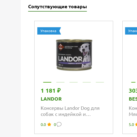
Сопутствующие товары
Упаковка
Упак
1 181 ₽
30
LANDOR
BE
Консервы Landor Dog для
Кон
собак с индейкой и
Мяс
черникой
щен
0.0
0
5.0
Тел