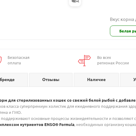
Вкус корма
Белая р
Безопасная
Во всех
оплата
регионах России
 бренде
Отзывы
Наличие
У
й корм для стерилизованных кошек со свежей белой рыбой с добавл
мов класса суперпремиум холистик для ежедневного поддержания здо
тена и ГМО.
и поддерживают основные процессы жизнедеятельности и позволяют 
лексом нутриентов ENSO® Formula
, необходимых организму кошк