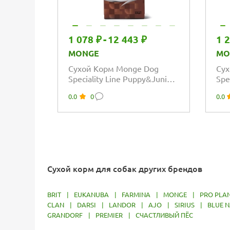
1 078 ₽
-
12 443 ₽
1 
MONGE
MO
Сухой Корм Monge Dog
Сух
Speciality Line Puppy&Junior
Spe
для щенков и юниоров всех
мон
0.0
0
0.0
пород из...
щен
Сухой корм для собак других брендов
BRIT
|
EUKANUBA
|
FARMINA
|
MONGE
|
PRO PLA
CLAN
|
DARSI
|
LANDOR
|
AJO
|
SIRIUS
|
BLUE N
GRANDORF
|
PREMIER
|
СЧАСТЛИВЫЙ ПЁС