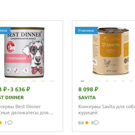
овка
Упаковка
3 ₽
-
3 636 ₽
8 098 ₽
ST DINNER
SAVITA
сервы Best Dinner
Консервы Savita для соб
ные деликатесы для
курицей
ков и юниоров.
1
0.0
0
ятина