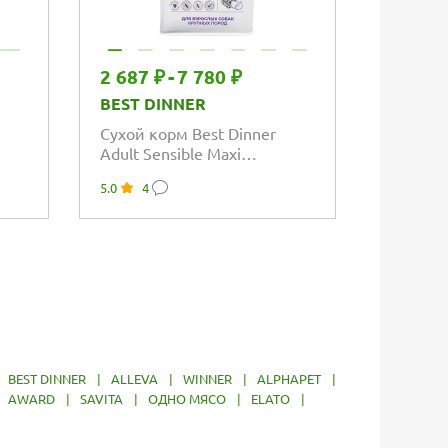
2 687 ₽
-
7 780 ₽
1 285 
BEST DINNER
BEST D
Сухой корм Best Dinner
Сухой к
Adult Sensible Maxi
Adult Se
Lamb&Apple для взрослых
Pumpkin
5.0
4
5.0
2
собак крупных...
маленьк
|
BEST DINNER
|
ALLEVA
|
WINNER
|
ALPHAPET
|
|
AWARD
|
SAVITA
|
ОДНО МЯСО
|
ELATO
|