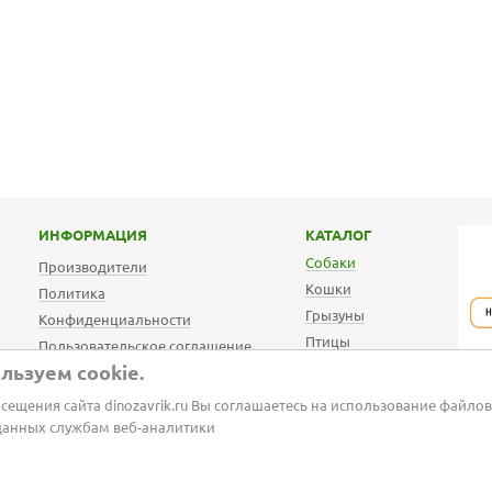
ИНФОРМАЦИЯ
КАТАЛОГ
Собаки
Производители
Кошки
Политика
Грызуны
Конфиденциальности
Птицы
Пользовательское соглашение
АКВА
льзуем cookie.
Оплата и доставка
Ветаптека
Бонусная программа
сещения сайта dinozavrik.ru Вы соглашаетесь на использование файлов
Корма для собак
Карта сайта
данных службам веб-аналитики
Корма для кошек
Автозаказ