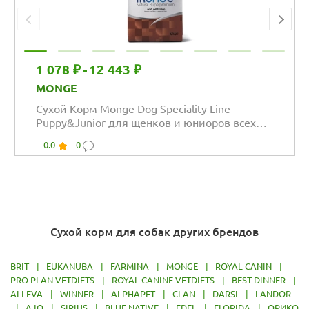
1 078 ₽
-
12 443 ₽
MONGE
Сухой Корм Monge Dog Speciality Line
Puppy&Junior для щенков и юниоров всех
пород из...
0.0
0
Сухой корм для собак других брендов
BRIT
|
EUKANUBA
|
FARMINA
|
MONGE
|
ROYAL CANIN
|
PRO PLAN VETDIETS
|
ROYAL CANINE VETDIETS
|
BEST DINNER
|
ALLEVA
|
WINNER
|
ALPHAPET
|
CLAN
|
DARSI
|
LANDOR
|
AJO
|
SIRIUS
|
BLUE NATIVE
|
EDEL
|
FLORIDA
|
ОРИКО