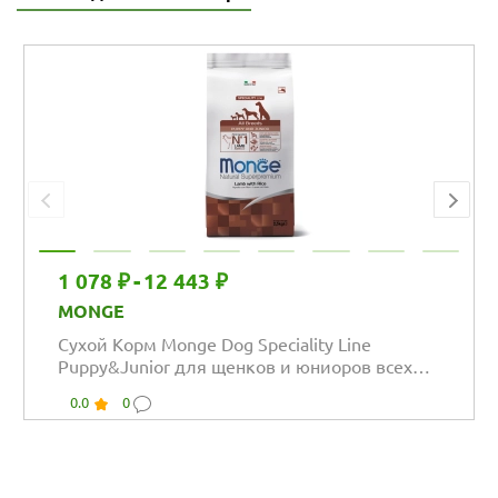
1 078 ₽
-
12 443 ₽
MONGE
Сухой Корм Monge Dog Speciality Line
Puppy&Junior для щенков и юниоров всех
пород из...
0.0
0