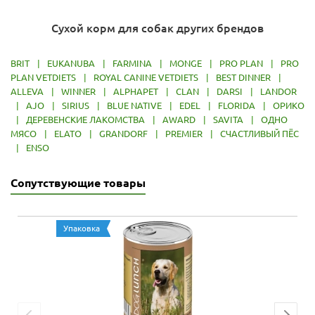
Сухой корм для собак других брендов
BRIT
|
EUKANUBA
|
FARMINA
|
MONGE
|
PRO PLAN
|
PRO
PLAN VETDIETS
|
ROYAL CANINE VETDIETS
|
BEST DINNER
|
ALLEVA
|
WINNER
|
ALPHAPET
|
CLAN
|
DARSI
|
LANDOR
|
AJO
|
SIRIUS
|
BLUE NATIVE
|
EDEL
|
FLORIDA
|
ОРИКО
|
ДЕРЕВЕНСКИЕ ЛАКОМСТВА
|
AWARD
|
SAVITA
|
ОДНО
МЯСО
|
ELATO
|
GRANDORF
|
PREMIER
|
СЧАСТЛИВЫЙ ПЁС
|
ENSO
Сопутствующие товары
Упаковка