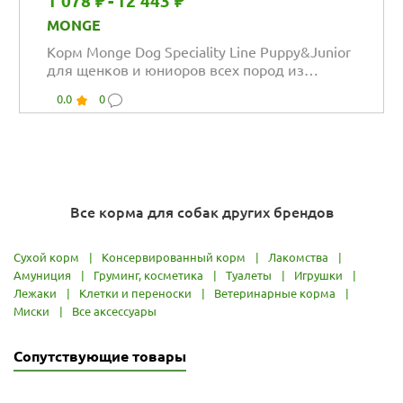
1 078 ₽
-
12 443 ₽
MONGE
Корм Monge Dog Speciality Line Puppy&Junior
для щенков и юниоров всех пород из
ягненка...
0.0
0
Все корма для собак других брендов
Сухой корм
|
Консервированный корм
|
Лакомства
|
Амуниция
|
Груминг, косметика
|
Туалеты
|
Игрушки
|
Лежаки
|
Клетки и переноски
|
Ветеринарные корма
|
Миски
|
Все аксессуары
Сопутствующие товары