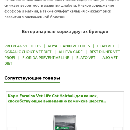
снижает вероятность развития диабета. Низкое содержание
фосфора и магния, а также сульфат кальция снижают риск
развития мочекаменной болезни.
Ветеринарные корма других брендов
PRO PLAN VET DIETS
|
ROYAL CANIN VET DIETS
|
CLAN VET
|
OGRANIC CHOICE VET DIET
|
ALLEVA CARE
|
BEST DINNER VET
PROFI
|
FLORIDA PREVENTIVE LINE
|
ELATO VET
|
AJO VET
DIET
Сопутствующие товары
Корм Farmina Vet Life Cat Hairball для кошек,
способствующее выведению комочков шерсти...