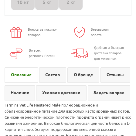
10 кг
5 кг
2 кг
Бонусы за покупку
Безопасная
товаров
оплата
Удобная и быстрая
Во всех
доставка товаров
регионах России
для животных
Описание
Состав
О бренде
Отзывы
Наличие
Условия доставки
Задать вопрос
Farmina Vet Life Neutered Male полнорационное и
сбалансированное питание для взрослых кастрированных котов.
Снижение энергетической плотности продукта ограничивает риск
развития ожирения. Высокая биологическая ценность белков и L-
карнитин способствуют поддержанию мышечной массы и
использованию запасов жиров. Низкое содержание углеводов