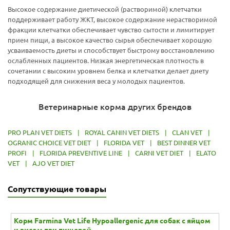
Высокое содержание диетической (растворимой) клетчатки
поддерживает работу ЖКТ, высокое содержание нерастворимой
фракции клетчатки обеспечивает чувство сытости и лимитирует
прием пищи, а высокое качество сырья обеспечивает хорошую
усваиваемость диеты и способствует быстрому восстановлению
ослабленных пациентов. Низкая энергетическая плотность в
сочетании с высоким уровнем белка и клетчатки делает диету
подходящей для снижения веса у молодых пациентов.
Ветеринарные корма других брендов
PRO PLAN VET DIETS
|
ROYAL CANIN VET DIETS
|
CLAN VET
|
OGRANIC CHOICE VET DIET
|
FLORIDA VET
|
BEST DINNER VET
PROFI
|
FLORIDA PREVENTIVE LINE
|
CARNI VET DIET
|
ELATO
VET
|
AJO VET DIET
Сопутствующие товары
Корм Farmina Vet Life Hypoallergenic для собак с яйцом