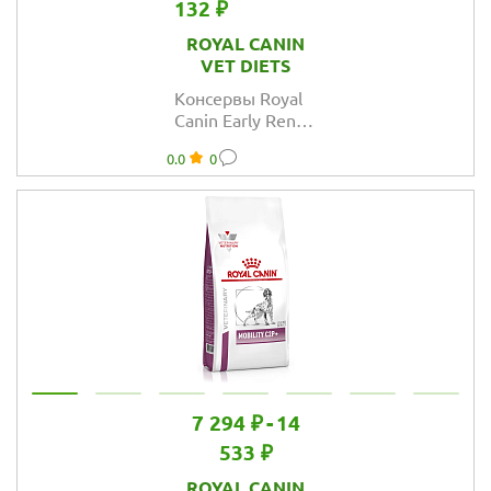
132 ₽
ROYAL CANIN
VET DIETS
Консервы Royal
Canin Early Renal
для собак при
0.0
0
ранней стадии
почечной
недостаточности
в соусе
7 294 ₽
-
14
533 ₽
ROYAL CANIN