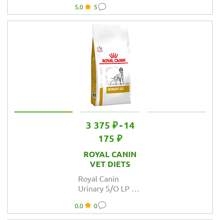
5.0
5
корм сухой
диетический
для взрослых
собак при
пищевой
аллергии
3 375 ₽
-
14
175 ₽
ROYAL CANIN
VET DIETS
Royal Canin
Urinary S/O LP 18
Canine корм
0.0
0
сухой
диетический