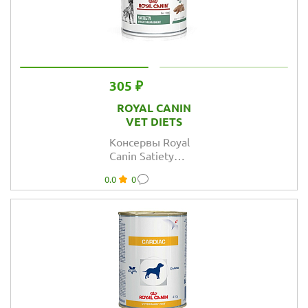
305 ₽
ROYAL CANIN
VET DIETS
Консервы Royal
Canin Satiety
Weight
0.0
0
Management Wet
для собак при
избыточном
весе