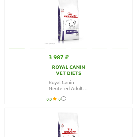
нарушении
пищеварения
3 987 ₽
ROYAL CANIN
VET DIETS
Royal Canin
Neutered Adult
Small Dog корм
0.0
0
сухой для
взрослых
стерилизованных/
кастрированных
собак мелких
пород