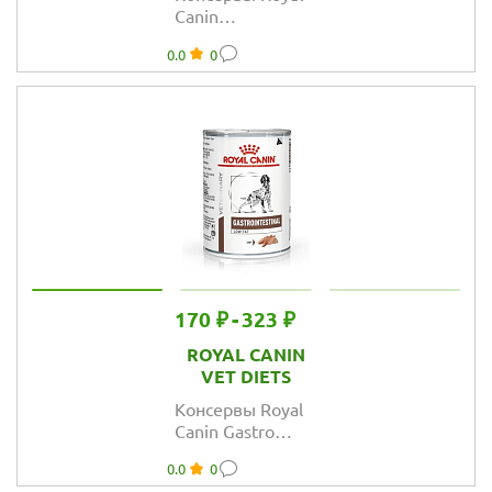
Canin
Hypoallergenic
0.0
0
для собак при
пищевой
аллергии и
непереносимости
170 ₽
-
323 ₽
ROYAL CANIN
VET DIETS
Консервы Royal
Canin Gastro
Intestinal Low Fat
0.0
0
для собак с