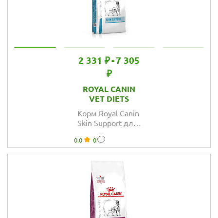
2 331 ₽
-
7 305
₽
ROYAL CANIN
VET DIETS
Корм Royal Canin
Skin Support для
собак при при
0.0
0
атопии и
дерматозах