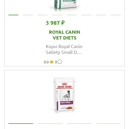
3 987 ₽
ROYAL CANIN
VET DIETS
Корм Royal Canin
Satiety Small Dog
для собак менее
0.0
0
10 кг при
ожирении