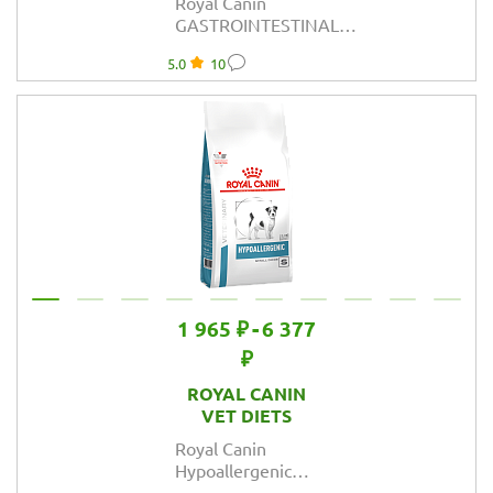
Royal Canin
GASTROINTESTINAL
(ГАСТРОИНТЕСТИНАЛ)
5.0
10
диетический для
взрослых собак при
расстройствах
пищеварения
1 965 ₽
-
6 377
₽
ROYAL CANIN
VET DIETS
Royal Canin
Hypoallergenic
Small Dog Canine