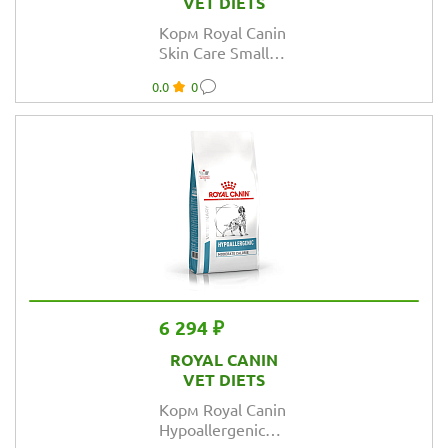
VET DIETS
Корм Royal Canin
Skin Care Small
Dog диета для
0.0
0
собак весом до
10 кг при
дерматозах
6 294 ₽
ROYAL CANIN
VET DIETS
Корм Royal Canin
Hypoallergenic