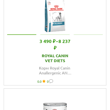
3 490 ₽
-
8 237
₽
ROYAL CANIN
VET DIETS
Корм Royal Canin
Anallergenic AN18
для собак при
0.0
0
пищевой
аллергии и
непереносимости