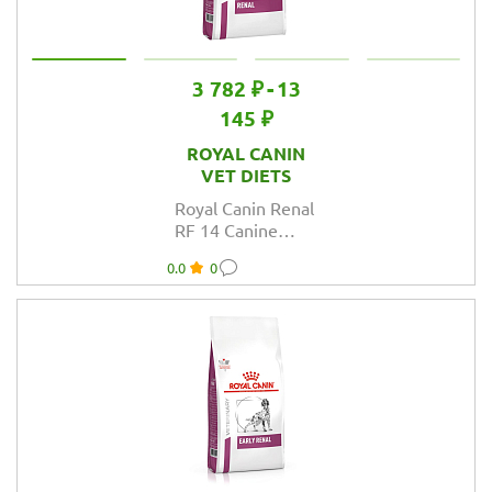
3 782 ₽
-
13
145 ₽
ROYAL CANIN
VET DIETS
Royal Canin Renal
RF 14 Canine
корм сухой
0.0
0
диетический
для взрослых
собак для
поддержания
функции почек