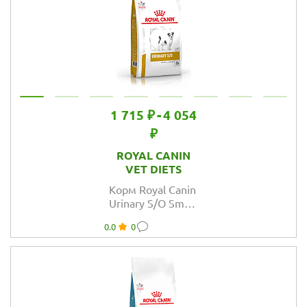
1 715 ₽
-
4 054
₽
ROYAL CANIN
VET DIETS
Корм Royal Canin
Urinary S/O Small
Dog USD 20 для
0.0
0
собак малых
пород при МКБ и
заболеваниях
МВС