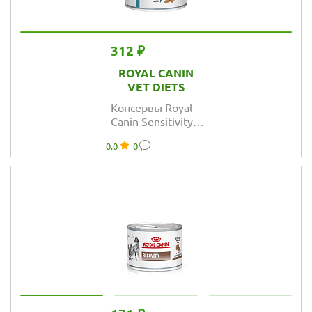
312 ₽
ROYAL CANIN
VET DIETS
Консервы Royal
Canin Sensitivity
Control для собак
0.0
0
при пищевой
аллергии и
непереносимости
с уткой