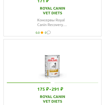
171 ₽
ROYAL CANIN
VET DIETS
Консервы Royal
Canin Recovery
для кошек и
0.0
0
собак в период
анорексии и
восстановления
175 ₽
-
291 ₽
ROYAL CANIN
VET DIETS