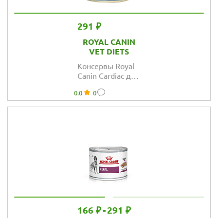
291 ₽
ROYAL CANIN
VET DIETS
Консервы Royal
Canin Cardiac для
собак при
0.0
0
сердечной
недостаточности
166 ₽
-
291 ₽