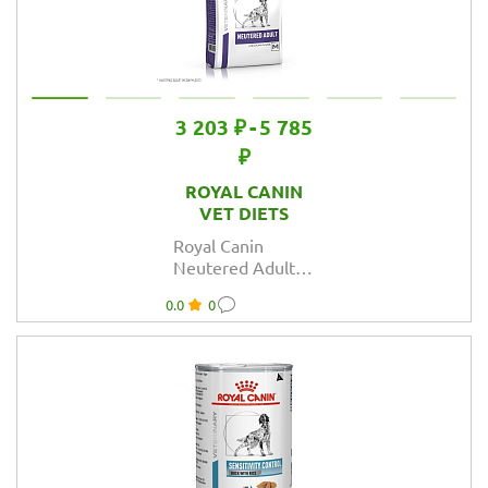
3 203 ₽
-
5 785
₽
ROYAL CANIN
VET DIETS
Royal Canin
Neutered Adult
корм сухой для
0.0
0
взрослых
стерилизованных/
кастрированных
собак старше 12
мес