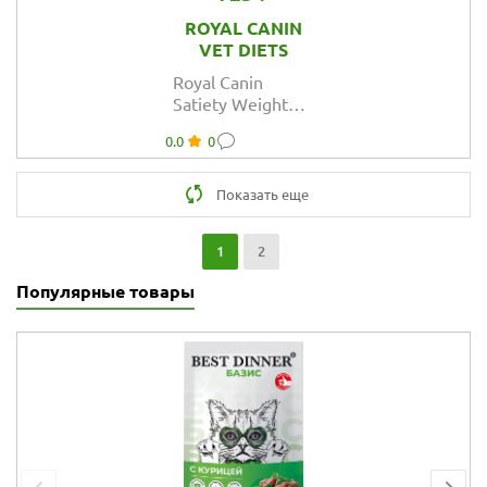
ROYAL CANIN
VET DIETS
Royal Canin
Satiety Weight
Management SAT
0.0
0
30 Canine корм
сухой
диетический
Показать еще
для собак для
снижения веса
1
2
Популярные товары