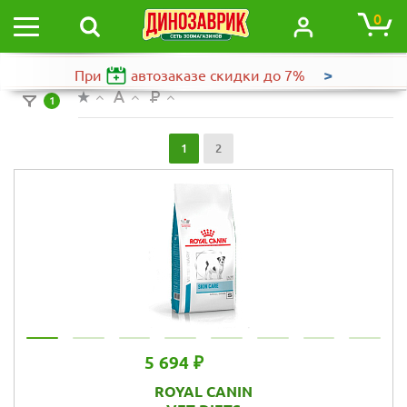
0
>
При
автозаказе
скидки до 7%
1
1
2
5 694 ₽
ROYAL CANIN