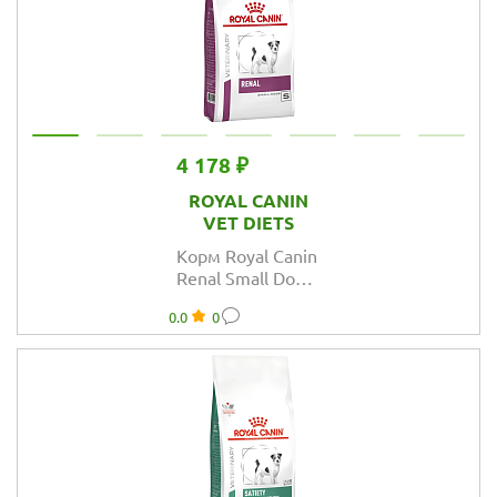
4 178 ₽
ROYAL CANIN
VET DIETS
Корм Royal Canin
Renal Small Dog
для собак
0.0
0
маленьких
пород при
хронической
почечной
недостаточности