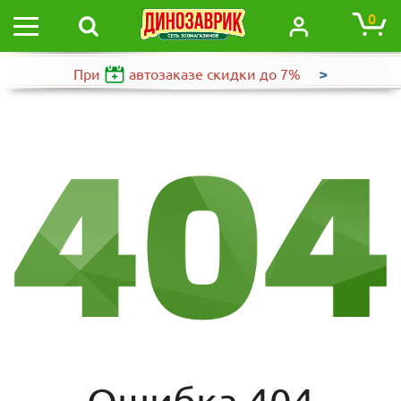
0
>
При
автозаказе
скидки до 7%