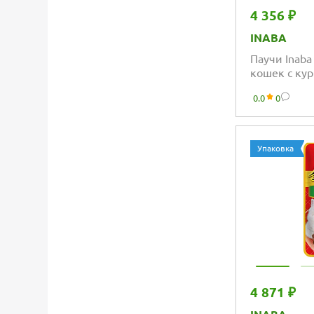
4 356 ₽
INABA
Паучи Inaba
кошек с ку
вкусом мор
0.0
0
Упаковка
4 871 ₽