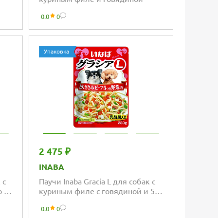
0.0
0
Упаковка
2 475 ₽
INABA
 с
Паучи Inaba Gracia L для собак с
 с
куриным филе с говядиной и 5
видами овощей
0.0
0