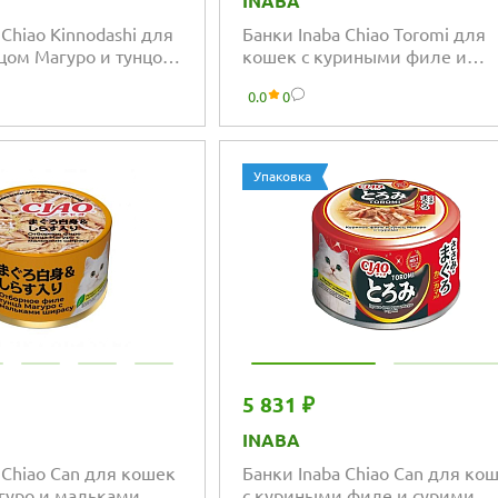
INABA
 Chiao Kinnodashi для
Банки Inaba Chiao Toromi для
нцом Магуро и тунцом
кошек с куриными филе и
усом морского
тунцом Кацуо с гребешками
0.0
0
Упаковка
5 831 ₽
INABA
 Chiao Can для кошек
Банки Inaba Chiao Can для ко
агуро и мальками
с куриными филе и сурими