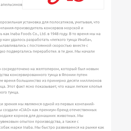
 апельсинов
орозильная установка для полосатиков, учитывая, что
 компания-производитель консервов морской и
 Inaba Foods Co., Ltd. в 1948 году. В то время мы на
у нам удалось разработать «легкого тунца Инаба»,
ылавливались с постоянной скоростью вместе с
ко подвергались переработке. в те дни. Мы начали
ло сосредоточено на желтопером, который был новым
одства консервированного тунца в Японии путем
щее время большинство из примерно десяти миллионов
а. Этот факт ясно показывает, что наши легкие хлопья
ого тунца.
ки зрения мы являемся одной из первых компаний-
мы создали «CIAO» как премиум-бренд отечественных
о продаже кормов для домашних животных. Мы
увековым опытом производства, а также с
собак марки Inaba. Мы быстро развиваемся на рынке как