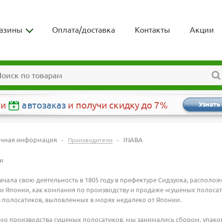
азины
Оплата/доставка
Контакты
Акции
чи
автозаказ
и получи скидку до 7%
Узнать
очная информация
-
-
INABA
Производители
и
чала свою деятельность в 1805 году в префектуре Сидзуока, располож
и Японии, как компания по производству и продаже «сушеных полосат
 полосатиков, выловленных в морях недалеко от Японии.
имо производства сушеных полосатиков, мы занимались сбором, упако