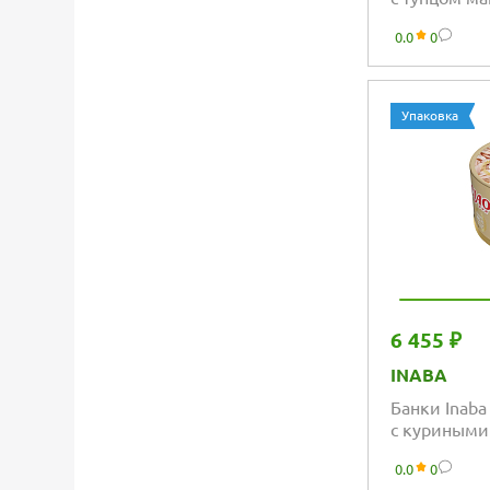
ширасу
0.0
0
Упаковка
6 455 ₽
INABA
Банки Inaba
с куриными
гребешком
0.0
0