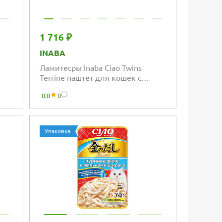
1 716 ₽
INABA
Ламитесры Inaba Ciao Twins
Terrine паштет для кошек с
ле
тунцом магуро и куриным филе
0.0
0
со вкусом кацуобуси
Упаковка