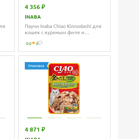
4 356 ₽
INABA
для
Паучи Inaba Chiao Kinnodashi для
кошек с куриным филе и
мальками ширасу
0.0
0
Упаковка
4 871 ₽