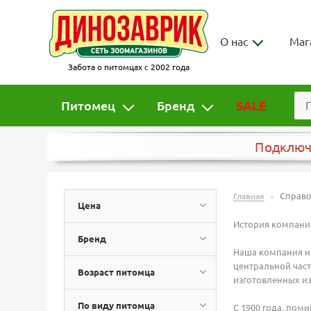
О нас
Маг
Забота о питомцах с 2002 года
Питомец
Бренд
SALE
Подклю
-
Справ
Главная
Цена
История компани
Бренд
Наша компания на
центральной част
Возраст питомца
изготовленных из
По виду питомца
С 1900 года, пом