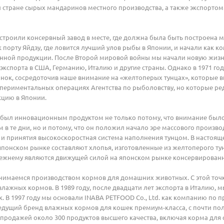
 стране сырых мандаринов местного производства, а также экспортом
остроили консервный завод в месте, где должна была быть построена м
к порту Яйдзу, где ловится лучший улов рыбы в Японии, и начали как
нной продукции. После Второй мировой войны мы начали новую жизнь как
 экспорта в США, Германию, Италию и другие страны. Однако в 1971 год
ок, сосредоточив наше внимание на «желтоперых тунцах», которые в
периментальных операциях Агентства по рыболовству, но которые ред
кцию в Японии.
a» был инновационным продуктом не только потому, что внимание бы
 в те дни, но и потому, что он положил начало эре массового произв
 и принятия высокоскоростная система наполнения тунцом. В настоя
японском рынке составляют хлопья, изготовленные из желтоперого тунц
режнему являются движущей силой на японском рынке консервированн
анимаемся производством кормов для домашних животных. С этой точ
лажных кормов. В 1989 году, после двадцати лет экспорта в Италию, 
. В 1997 году мы основали INABA PETFOOD Co., Ltd. как компанию п
едущий бренд влажных кормов для кошек премиум-класса, с почти пол
продажей около 300 продуктов высшего качества, включая корма для 