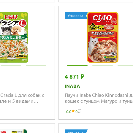
Упаковка
4 871 ₽
INABA
Gracia L для собак с
Паучи Inaba Chiao Kinnodashi 
ле и 5 видами
кошек с тунцом Магуро и тун
Кацуо с крабом сурими
0.0
0
Упаковка