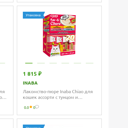
Упаковка
1 815 ₽
INABA
для
Лакомство-пюре Inaba Chiao для
цом
кошек ассорти с тунцом и
куриным филе
0.0
0
Упаковка