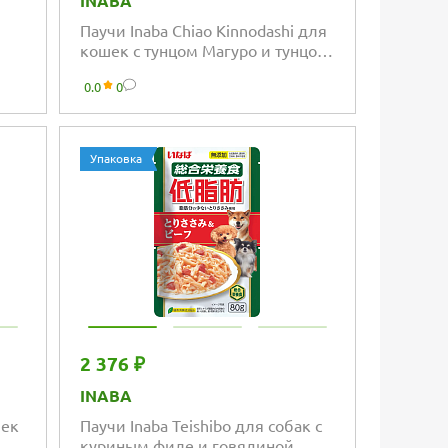
INABA
Паучи Inaba Chiao Kinnodashi для
кошек с тунцом Магуро и тунцом
Кацуо с сёмгой
0.0
0
Упаковка
2 376 ₽
INABA
шек
Паучи Inaba Teishibo для собак с
куриным филе и говядиной