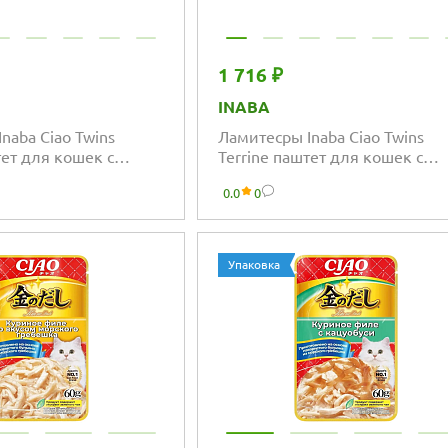
1 716 ₽
INABA
naba Ciao Twins
Ламитесры Inaba Ciao Twins
тет для кошек с
Terrine паштет для кошек с
уро и куриным филе
тунцом магуро и куриным фи
0.0
0
ширасу
со вкусом морского гребешка
Упаковка