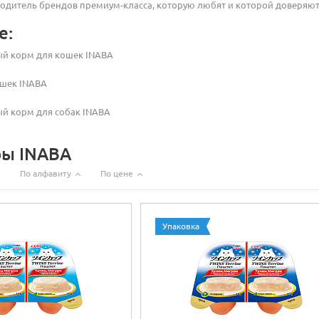
одитель брендов премиум-класса, которую любят и которой доверяют
е:
й корм для кошек INABA
ошек INABA
й корм для собак INABA
ры INABA
По алфавиту
По цене
Упаковка