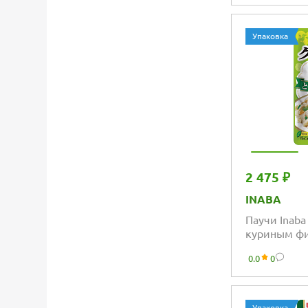
Упаковка
2 475 ₽
INABA
Паучи Inaba 
куриным фи
овощей
0.0
0
Упаковка