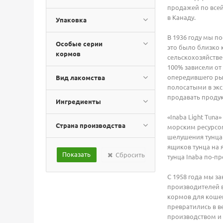
продажей по всей
в Канаду.
Упаковка
В 1936 году мы п
Особые серии
это было близко 
кормов
сельскохозяйстве
100% зависели от
опередившего рын
Вид лакомства
полосатыми в экс
продавать проду
Ингредиенты
«Inaba Light Tun
Страна производства
морским ресурсом
шелушения тунца
ящиков тунца на 
Сбросить
тунца Inaba по-п
С 1958 года мы з
производителей в
кормов для кошек
превратились в в
производством и 