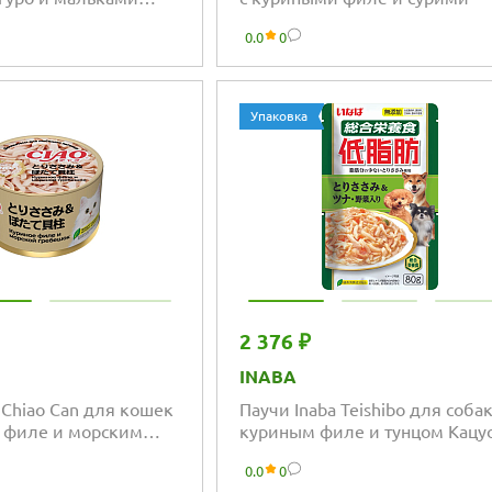
0.0
0
Упаковка
2 376 ₽
INABA
 Chiao Can для кошек
Паучи Inaba Teishibo для собак
 филе и морским
куриным филе и тунцом Кацуо
овощами
0.0
0