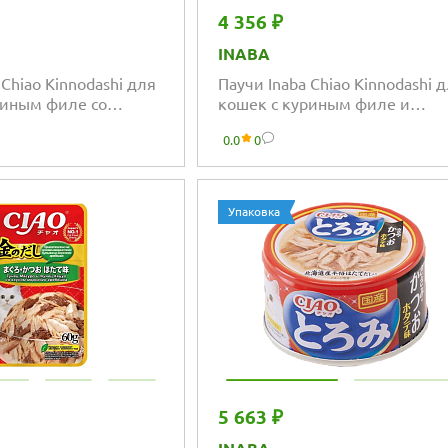
4 356 ₽
INABA
 Chiao Kinnodashi для
Паучи Inaba Chiao Kinnodashi 
риным филе со
кошек с куриным филе и
ского гребешка
кацуобуси
0.0
0
Упаковка
5 663 ₽