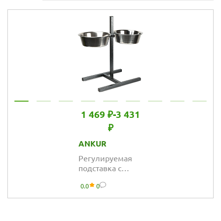
1 469 ₽
-
3 431
₽
ANKUR
Регулируемая
подставка с
мисками Ankur
0.0
0