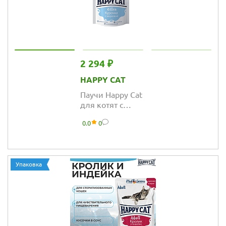
2 294 ₽
HAPPY CAT
Паучи Happy Cat
для котят с
курочкой и
0.0
0
морковью
Упаковка