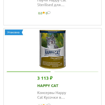
Паучи Happy Cat
Sterilised для
стерилизованных
0.0
0
кошек кусочки в
желе с лососем
Упаковка
3 113 ₽
HAPPY CAT
Консервы Happy
Cat Кусочки в
желе для кошек