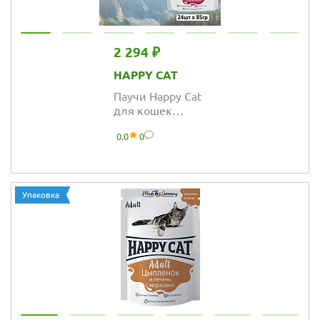
2 294 ₽
HAPPY CAT
Паучи Happy Cat
для кошек
сочные кусочки с
0.0
0
кроликом и
индейкой с
морковью в
соусе
Упаковка