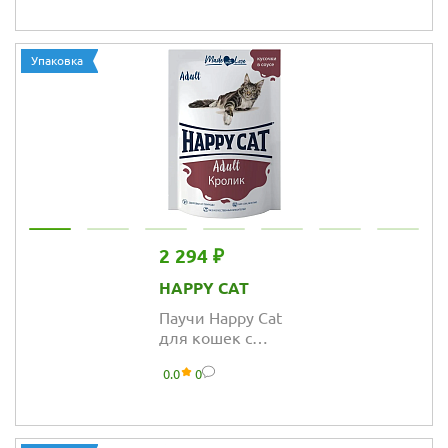
желе с курочкой
Упаковка
2 294 ₽
HAPPY CAT
Паучи Happy Cat
для кошек с
кроликом в
0.0
0
соусе