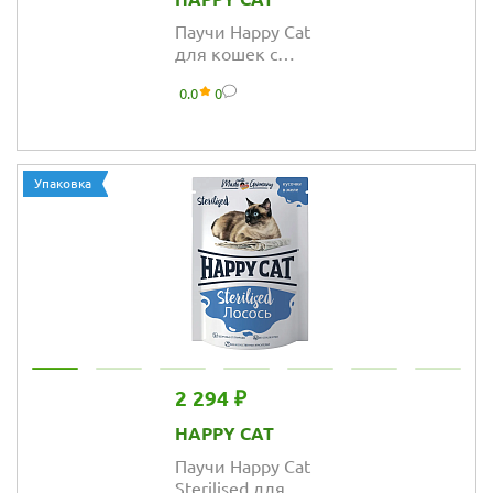
Паучи Happy Cat
для кошек с
курочкой
0.0
0
нежными
кусочками и
ломтиками в
яичном соусе
Упаковка
2 294 ₽
HAPPY CAT
Паучи Happy Cat
Sterilised для