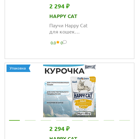
2 294 ₽
HAPPY CAT
Паучи Happy Cat
для кошек
сочные кусочки с
0.0
0
цыплёнком,
печенью и
морковкой
Упаковка
2 294 ₽
HAPPY CAT