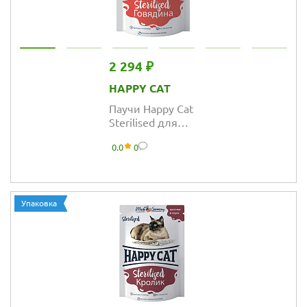
2 294 ₽
HAPPY CAT
Паучи Happy Cat
Sterilised для
стерилизованных
0.0
0
кошек кусочки в
соусе с
говядиной
Упаковка