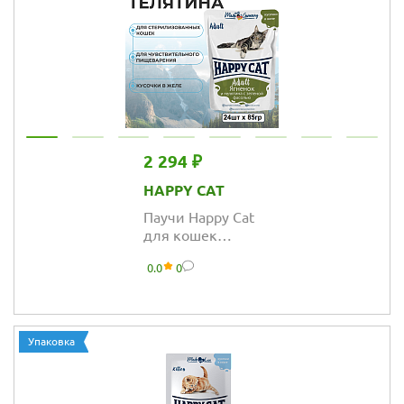
2 294 ₽
HAPPY CAT
Паучи Happy Cat
для кошек
сочные кусочки с
0.0
0
ягненком и
телятиной с
фасолью в желе
Упаковка