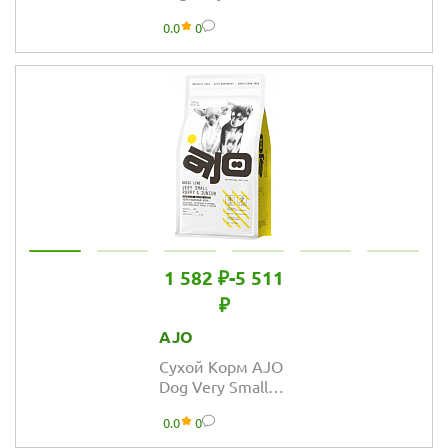
Adult с гречкой
0.0
0
для взрослых
собак
миниатюрных
пород
1 582 ₽
-
5 511
₽
AJO
Сухой Корм AJO
Dog Very Small
Puppy & Junior с
0.0
0
гречкой для
щенков