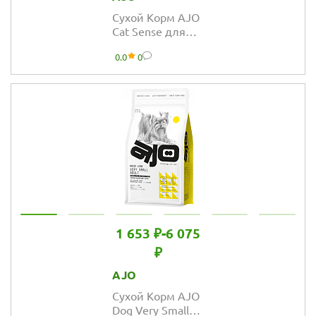
Сухой Корм AJO
Cat Sense для
кошек с
0.0
0
чувствительным
пищеварением
1 653 ₽
-
6 075
₽
AJO
Сухой Корм AJO
Dog Very Small