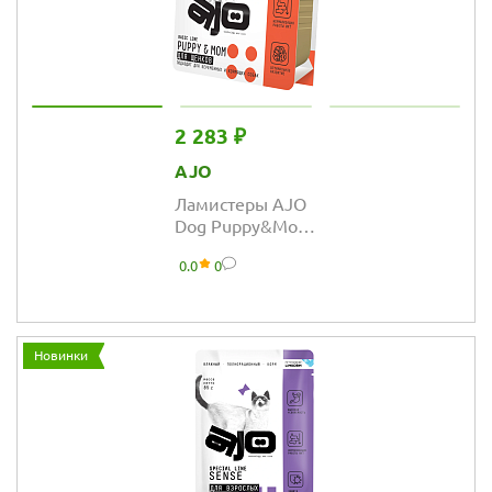
2 283 ₽
AJO
Ламистеры AJO
Dog Puppy&Mom
полнорационный
0.0
0
паштет для
щенков,
беременных и
кормящих собак
Новинки