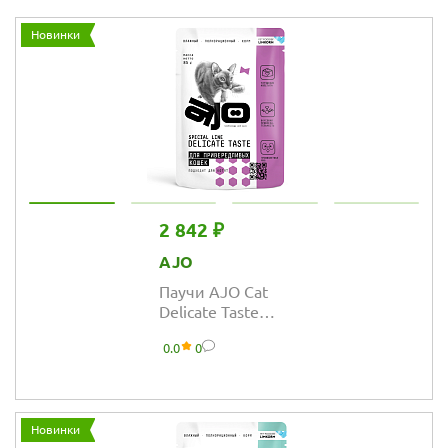
Новинки
2 842 ₽
AJO
Паучи AJO Cat
Delicate Taste
полнорационные
0.0
0
кусочки в соусе
для
привередливых
кошек и котят
Новинки