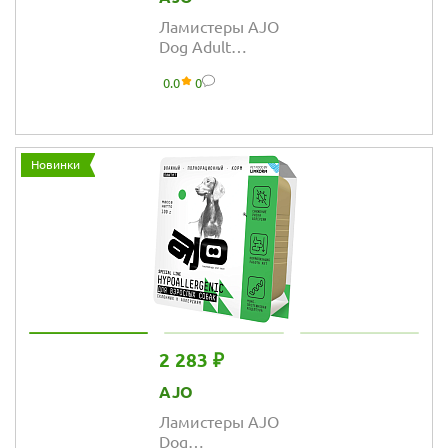
Ламистеры AJO
Dog Adult
полнорационный
0.0
0
паштет для
взрослых собак
Новинки
2 283 ₽
AJO
Ламистеры AJO
Dog