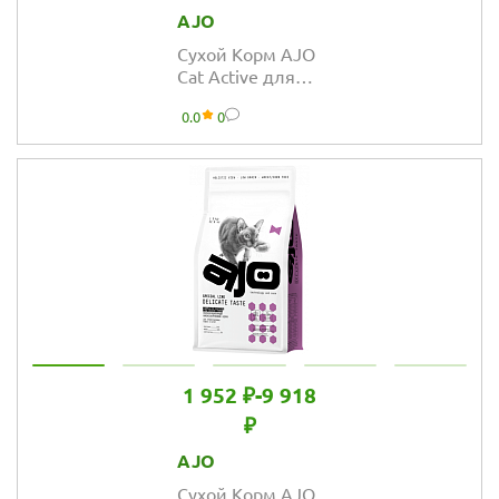
AJO
Сухой Корм AJO
Cat Аctive для
взрослых кошек
0.0
0
1 952 ₽
-
9 918
₽
AJO
Сухой Корм AJO