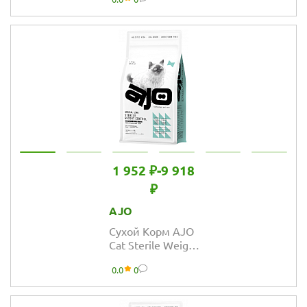
здоровая кожа и
красивая шерсть
1 952 ₽
-
9 918
₽
AJO
Сухой Корм AJO
Cat Sterile Weight
Control для
0.0
0
стерилизованных
кошек контроль
веса