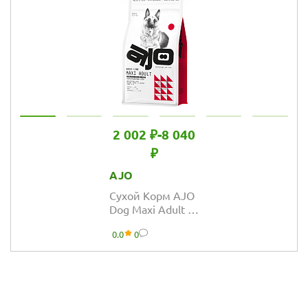
2 002 ₽
-
8 040
₽
AJO
Сухой Корм AJO
Dog Maxi Adult с
гречкой для
0.0
0
взрослых собак
крупных пород