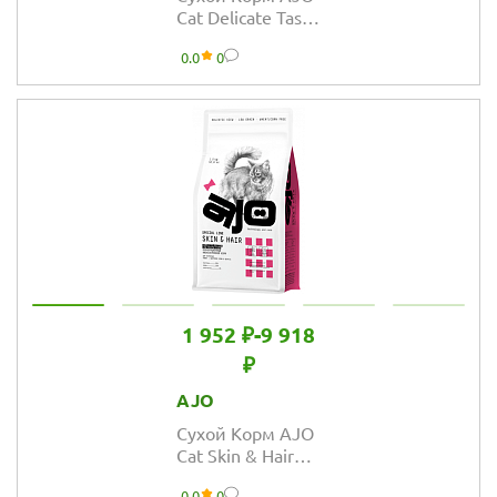
Cat Delicate Taste
для
0.0
0
привередливых
кошек и котят
1 952 ₽
-
9 918
₽
AJO
Сухой Корм AJO
Cat Skin & Hair
для кошек
0.0
0