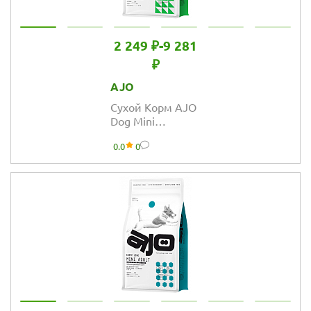
2 249 ₽
-
9 281
₽
AJO
Сухой Корм AJO
Dog Mini
Hypoallergenic с
0.0
0
гречкой для
взрослых собак
миниатюрных и
малых пород,
склонных к
аллергиям