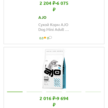
2 204 ₽
-
6 075
₽
AJO
Сухой Корм AJO
Dog Mini Adult с
гречкой для
0.0
0
взрослых собак
малых пород
2 016 ₽
-
9 694
₽