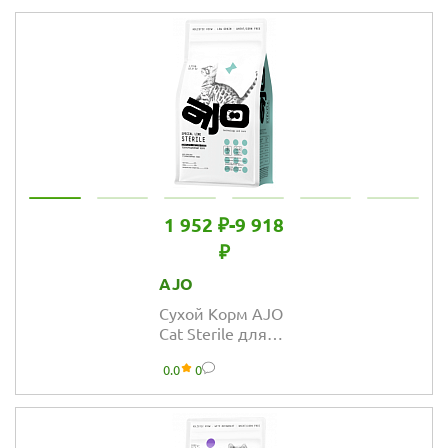
миниатюрных
пород
1 952 ₽
-
9 918
₽
AJO
Сухой Корм AJO
Cat Sterile для
активных
0.0
0
стерилизованных
кошек с высоким
содержанием
белка