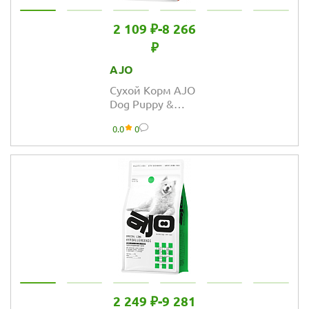
2 109 ₽
-
8 266
₽
AJO
Сухой Корм AJO
Dog Puppy &
Junior с гречкой
0.0
0
для щенков и
молодых собак
средних и
крупных пород
2 249 ₽
-
9 281