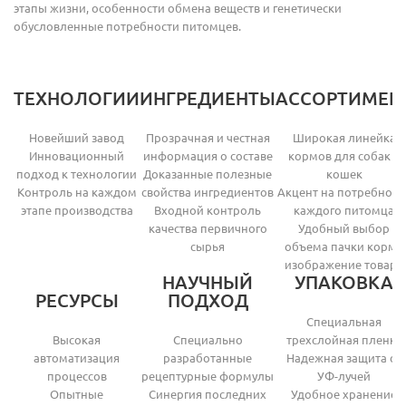
этапы жизни, особенности обмена веществ и генетически
обусловленные потребности питомцев.
ТЕХНОЛОГИИ
ИНГРЕДИЕНТЫ
АССОРТИМЕН
Новейший завод
Прозрачная и честная
Широкая линейка
Инновационный
информация о составе
кормов для собак и
подход к технологии
Доказанные полезные
кошек
Контроль на каждом
свойства ингредиентов
Акцент на потребност
этапе производства
Входной контроль
каждого питомца
качества первичного
Удобный выбор
сырья
объема пачки корма
изображение товара
НАУЧНЫЙ
УПАКОВКА
РЕСУРСЫ
ПОДХОД
Специальная
Высокая
Специально
трехслойная пленка
автоматизация
разработанные
Надежная защита от
процессов
рецептурные формулы
УФ-лучей
Опытные
Синергия последних
Удобное хранение