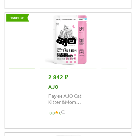
собак с
чувствительным
пищеварением
Новинки
2 842 ₽
AJO
Паучи AJO Cat
Kitten&Mom
полнорационные
0.0
0
кусочки в соусе
для котят,
беременных и
кормящих