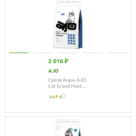
кошек
2 016 ₽
AJO
Сухой Корм AJO
Cat Grand Master
для кошек
0.0
0
старшего
возраста