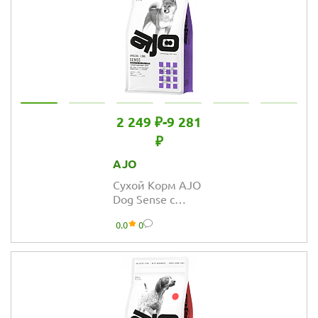
2 249 ₽
-
9 281
₽
AJO
Сухой Корм AJO
Dog Sense с
гречкой для
0.0
0
собак с
чувствительным
пищеварением