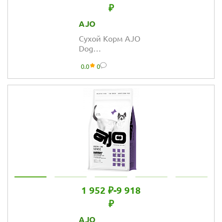
₽
AJO
Сухой Корм AJO
Dog
Hypoallergenic с
0.0
0
гречкой для
взрослых собак
средних и
крупных пород,
склонных к
аллергиям
1 952 ₽
-
9 918
₽
AJO