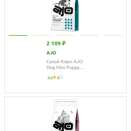
2 109 ₽
AJO
Сухой Корм AJO
Dog Mini Puppy &
Junior с гречкой
0.0
0
для щенков
малых пород