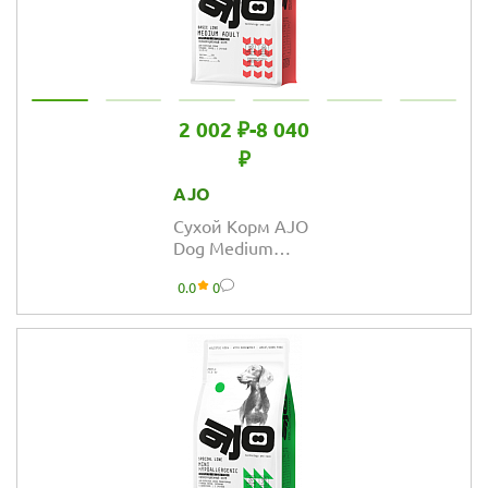
2 002 ₽
-
8 040
₽
AJO
Сухой Корм AJO
Dog Medium
Adult с гречкой
0.0
0
для взрослых
собак средних
пород