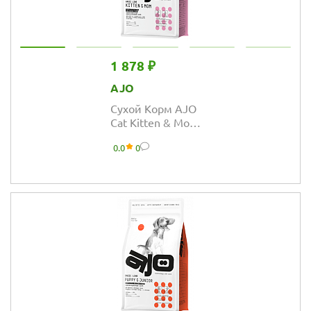
1 878 ₽
AJO
Сухой Корм AJO
Cat Kitten & Mom
для котят,
0.0
0
беременных и
кормящих
кошек