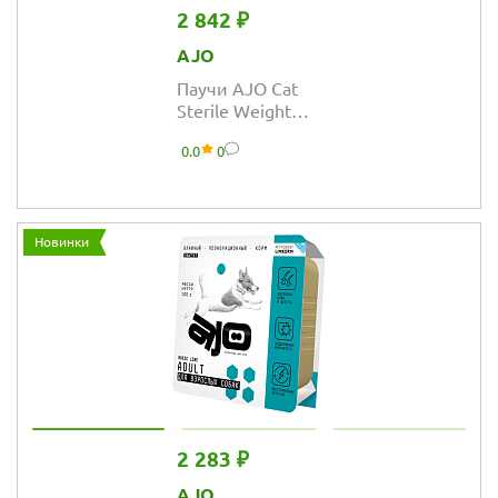
2 842 ₽
AJO
Паучи AJO Cat
Sterile Weight
Control
0.0
0
полнорационные
кусочки в соусе
для
стерилизованных
Новинки
кошек контроль
веса
2 283 ₽
AJO