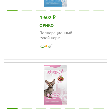
4 602 ₽
ОРИКО
Полнорационный
сухой корм
Орико Dog для
0.0
0
щенков всех
пород, мясное
ассорти