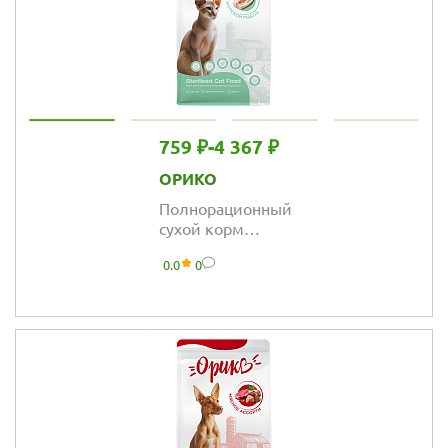
759 ₽
-
4 367 ₽
ОРИКО
Полнорационный
сухой корм
Орико Cat для
0.0
0
взрослых
стерилизованных
кошек, морская
рыба