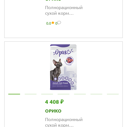
Полнорационный
сухой корм
Орико Dog для
0.0
0
взрослых собак
мелких пород,
ягнёнок
4 408 ₽
ОРИКО
Полнорационный
сухой корм