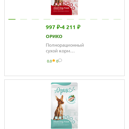
997 ₽
-
4 211 ₽
ОРИКО
Полнорационный
сухой корм
Орико Dog для
0.0
0
взрослых собак
всех пород,
мясное ассорти