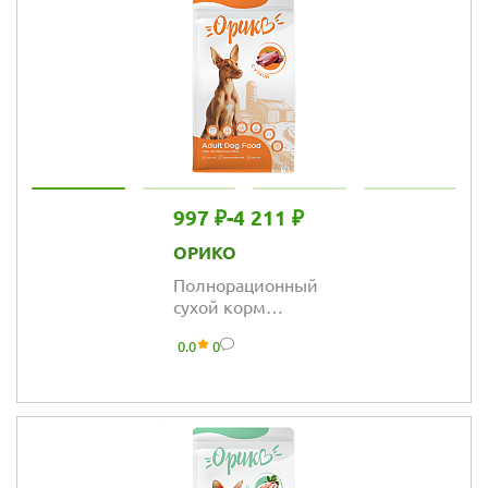
997 ₽
-
4 211 ₽
ОРИКО
Полнорационный
сухой корм
Орико Dog для
0.0
0
взрослых собак
всех пород, утка