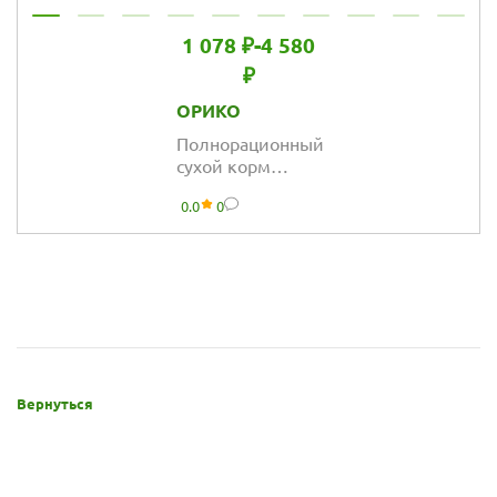
1 078 ₽
-
4 580
₽
ОРИКО
Полнорационный
сухой корм
Орико Dog для
0.0
0
взрослых собак
всех пород,
морская рыба
Вернуться