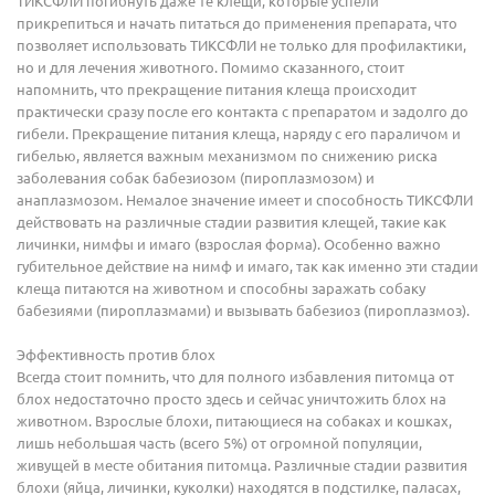
ТИКСФЛИ погибнуть даже те клещи, которые успели
прикрепиться и начать питаться до применения препарата, что
позволяет использовать ТИКСФЛИ не только для профилактики,
но и для лечения животного. Помимо сказанного, стоит
напомнить, что прекращение питания клеща происходит
практически сразу после его контакта с препаратом и задолго до
гибели. Прекращение питания клеща, наряду с его параличом и
гибелью, является важным механизмом по снижению риска
заболевания собак бабезиозом (пироплазмозом) и
анаплазмозом. Немалое значение имеет и способность ТИКСФЛИ
действовать на различные стадии развития клещей, такие как
личинки, нимфы и имаго (взрослая форма). Особенно важно
губительное действие на нимф и имаго, так как именно эти стадии
клеща питаются на животном и способны заражать собаку
бабезиями (пироплазмами) и вызывать бабезиоз (пироплазмоз).
Эффективность против блох
Всегда стоит помнить, что для полного избавления питомца от
блох недостаточно просто здесь и сейчас уничтожить блох на
животном. Взрослые блохи, питающиеся на собаках и кошках,
лишь небольшая часть (всего 5%) от огромной популяции,
живущей в месте обитания питомца. Различные стадии развития
блохи (яйца, личинки, куколки) находятся в подстилке, паласах,