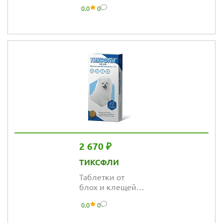
Тиксфли 250 мг
0.0
0
для собак,
массой тела 4,5-
10 кг
2 670 ₽
ТИКСФЛИ
Таблетки от
блох и клещей
Тиксфли 112,5
0.0
0
мг для собак,
массой тела 2-4,5