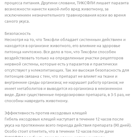
процесса питания. Другими словами, ТИКСФЛИ лишает паразита
возможности нанести какой-либо вред животному, за
исключением незначительного травмирования кожи во время
самого укуса.
Безопасность
Несмотря на то, что Тиксфли обладает системным действием и
находится в организме животного, его влияние на здоровье
питомца ничтожно. Все дело в том, что Тиксфли способен
воздействовать только на определенные участки рецепторов
нервной системы, которые есть у паразитов и практически
отсутствуют у млекопитающих. Так же высокая безопасность для
питомцев связана с тем, что препарат не влияет на ткани и
внутренние среды организма; не нарушает работу органов; не
имеет метаболитов и выводится из организма в неизменном
виде. Даже существенные передозировки препарата, в 3-5 раз, не
способны навредить животному.
Эффективность против иксодовых клещей
Гибель иксодовых клещей наступает в течение 12 часов после
укуса на протяжении всего периода действия препарата (90 дней).
Особо стоит отметить, что в течении 12 часов после дачи