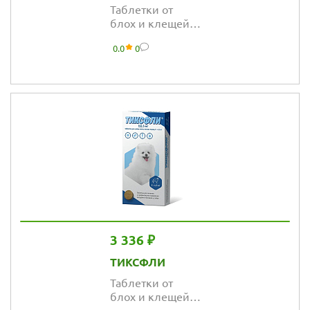
Таблетки от
блох и клещей
Тиксфли 1400 мг
0.0
0
для собак,
массой тела 40-
56 кг
3 336 ₽
ТИКСФЛИ
Таблетки от
блох и клещей