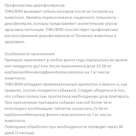
Профилактика дирофиляриоза
ТИКСФЛИ вызывает гибель комаров после их питания на
животном. Являясь переносчиками сердечного гельминта –
дирофилярии, комары представляют значительную угрозу
здоровью питомцев. ТИКСФЛИ способствует профилактике
распространения дирофиляриоза от больных животных к
здоровым.
Особенности применения
Препарат применяют в любое время года перорально во время
или незадолго до/ или после кормления в дозе 25-56 мг
карбамоилбензамидфенилизоксазолина на 1 кг массы
животного.
ТИКСФЛИ обладает привлекательным ароматом и вкусом и, как
правило, охотно поедается собаками. Следует убедиться в том,
что собака полностью проглотила необходимую дозу препарата.
При применении препарата собакам массой более 56 кг
используют комбинацию таблеток из расчета 25-56 мг
карбамоилбензамид фенил изоксазолина на 1 кг массы
животного.
Повторные обработки при необходимости проводят через 90
дней (3 месяца).