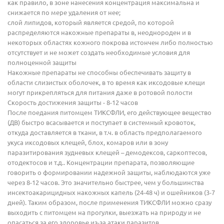
как правило, в зоне нанесения концентрация максимальна и
снижается по мере удаления от нее;
слой липидов, который является средой, по которой
распределяются накожные препараты в, неоднороден и в
некоторых областях кожного покрова истончен либо полностью
отсутствует и не может создать необходимые условия для
полноценной защиты
Накожные препараты не способны обеспечивать защиту в
области слизистых оболочек, в то время как иксодовые клещи
могут прикрепляться для питания даже в ротовой полости
Скорость достижения защиты - 8-12 часов
После поедания питомцем ТИКСФЛИ, его действующее вещество
(ДВ) быстро всасывается и поступает в системный кровоток,
откуда доставляется в ткани, в т.ч. в область предполагаемого
укуса иксодовых клещей, блох, комаров или в зону
паразитирования зудневых клещей – демодексов, саркоптесов,
отодектосов и т.д.. Концентрации препарата, позволяющие
говорить о формировании надежной защиты, наблюдаются уже
через 8-12 часов. Это значительно быстрее, чем у большинства
инсектоакарицидных накожных капель (24-48 ч) и ошейников (3-7
дней). Таким образом, после применения ТИКСФЛИ можно сразу
выходить с питомцем на прогулки, выезжать на природу и не
опасаться за его здоровье из-за атаки паразитов.