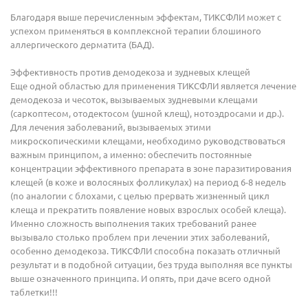
Благодаря выше перечисленным эффектам, ТИКСФЛИ может с
успехом применяться в комплексной терапии блошиного
аллергического дерматита (БАД).
Эффективность против демодекоза и зудневых клещей
Еще одной областью для применения ТИКСФЛИ является лечение
демодекоза и чесоток, вызываемых зудневыми клещами
(саркоптесом, отодектосом (ушной клещ), нотоэдросами и др.).
Для лечения заболеваний, вызываемых этими
микроскопическими клещами, необходимо руководствоваться
важным принципом, а именно: обеспечить постоянные
концентрации эффективного препарата в зоне паразитирования
клещей (в коже и волосяных фолликулах) на период 6-8 недель
(по аналогии с блохами, с целью прервать жизненный цикл
клеща и прекратить появление новых взрослых особей клеща).
Именно сложность выполнения таких требований ранее
вызывало столько проблем при лечении этих заболеваний,
особенно демодекоза. ТИКСФЛИ способна показать отличный
результат и в подобной ситуации, без труда выполняя все пункты
выше означенного принципа. И опять, при даче всего одной
таблетки!!!