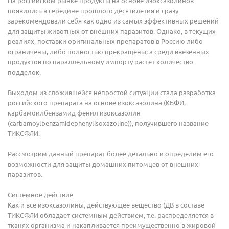
На российском рынке продукты на основе изоксазолинов
появились в середине прошлого десятилетия и сразу
зарекомендовали себя как одно из самых эффективных решений
для защиты животных от внешних паразитов. Однако, в текущих
реалиях, поставки оригинальных препаратов в Россию либо
ограничены, либо полностью прекращены; а среди ввезенных
продуктов по параллельному импорту растет количество
подделок.
Выходом из сложившейся непростой ситуации стала разработка
российского препарата на основе изоксазолина (КБФИ,
карбамоилбензамид фенил изоксазолин
(carbamoylbenzamidephenylisoxazoline)), получившего название
ТИКСФЛИ.
Рассмотрим данный препарат более детально и определим его
возможности для защиты домашних питомцев от внешних
паразитов.
Системное действие
Как и все изоксазолины, действующее вещество (ДВ в составе
ТИКСФЛИ обладает системным действием, т.е. распределяется в
тканях организма и накапливается преимущественно в жировой