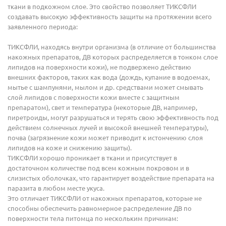
ткани в подкожном слое. Это свойство позволяет ТИКСФЛИ
создавать высокую эффективность защиты на протяжении всего
заявленного периода:
ТИКСФЛИ, находясь внутри организма (в отличие от большинства
накожных препаратов, ДВ которых распределяется в тонком слое
липидов на поверхности кожи), не подвержено действию
внешних факторов, таких как вода (дождь, купание в водоемах,
мытье с шампунями, мылом и др. средствами может смывать
слой липидов с поверхности кожи вместе с защитным
препаратом), свет и температура (некоторые ДВ, например,
пиретроиды, могут разрушаться и терять свою эффективность под
действием солнечных лучей и высокой внешней температуры),
почва (загрязнение кожи может приводит к истончению слоя
липидов на коже и снижению защиты).
ТИКСФЛИ хорошо проникает в ткани и присутствует в
достаточном количестве под всем кожным покровом и в
слизистых оболочках, что гарантирует воздействие препарата на
паразита в любом месте укуса.
Это отличает ТИКСФЛИ от накожных препаратов, которые не
способны обеспечить равномерное распределение ДВ по
поверхности тела питомца по нескольким причинам: