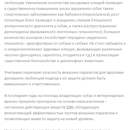
любимцев. Увеличение количества иксодовых клещей приводит
к существенному повышению риска заражения собак таким
смертельным заболеванием как бабезиоз (пироплазмоз); рост
популяции блох приводит к учащению случаев блошиного
аллергического дерматита у собак, а также распространению
дипилидиоза (вызываемого ленточным гельминтом); большое
количество комаров способствует передачи сердечного
гельминта – дирофилярии от собаки к собаке. Не стоит забывать и
о микроскопических зудневых клещах, вызывающих различные
чесотки (демодекоз, саркоптоз, отодектоз и т.д.) и приносящие
существенные беспокойство и дискомфорт животным.
Учитывая серьезную опасность внешних паразитов для здоровья
домашних любимцев подход к их защите должен быть
взвешенным и ответственным.
В последние годы на помощь владельцам собак и ветеринарным
врачам пришили препараты на основе изоксазолинов –
системных действующих веществ (ДВ), обладающих
впечатляющей эффективностью против внешних паразитов и
позволяющих вывести защиту на новый уровень.