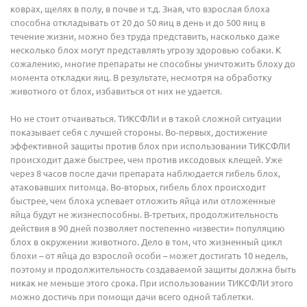
коврах, щелях в полу, в почве и т.д. Зная, что взрослая блоха
способна откладывать от 20 до 50 яиц в день и до 500 яиц в
течение жизни, можно без труда представить, насколько даже
несколько блох могут представлять угрозу здоровью собаки. К
сожалению, многие препараты не способны уничтожить блоху до
момента откладки яиц. В результате, несмотря на обработку
животного от блох, избавиться от них не удается.
Но не стоит отчаиваться. ТИКСФЛИ и в такой сложной ситуации
показывает себя с лучшей стороны. Во-первых, достижение
эффективной защиты против блох при использовании ТИКСФЛИ
происходит даже быстрее, чем против иксодовых клещей. Уже
через 8 часов после дачи препарата наблюдается гибель блох,
атаковавших питомца. Во-вторых, гибель блох происходит
быстрее, чем блоха успевает отложить яйца или отложенные
яйца будут не жизнеспособны. В-третьих, продолжительность
действия в 90 дней позволяет постепенно «извести» популяцию
блох в окружении животного. Дело в том, что жизненный цикл
блохи – от яйца до взрослой особи – может достигать 10 недель,
поэтому и продолжительность создаваемой защиты должна быть
никак не меньше этого срока. При использовании ТИКСФЛИ этого
можно достичь при помощи дачи всего одной таблетки.