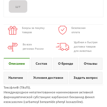
шт
Бонусы за покупку
Безопасная
товаров
оплата
Удобная и быстрая
Во всех
доставка товаров
регионах России
для животных
Описание
Состав
О бренде
Отзывы
Наличие
Условия доставки
Задать вопрос
Тиксфли® (Tiksfli).
Международное непатентованное наименование активной
фармацевтической субстанции: карбамоил бензамид фенил
изоксазолин (carbamoyl benzamide phenyl isoxazoline).