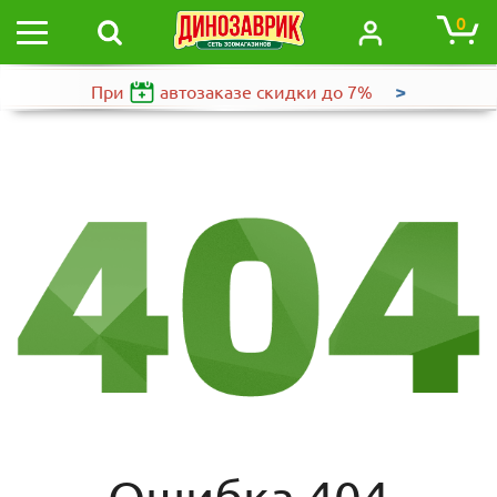
0
>
При
автозаказе
скидки до 7%