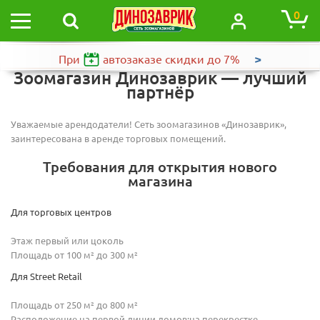
0
>
При
автозаказе
скидки до 7%
Зоомагазин Динозаврик — лучший
партнёр
Уважаемые арендодатели! Сеть зоомагазинов «Динозаврик»,
заинтересована в аренде торговых помещений.
Требования для открытия нового
магазина
Для торговых центров
Этаж первый или цоколь
Площадь от 100 м² до 300 м²
Для Street Retail
Площадь от 250 м² до 800 м²
Расположение на первой линии домов;на перекрестке