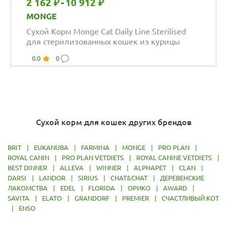
2 162 ₽
-
10 912 ₽
MONGE
Сухой Корм Monge Cat Daily Line Sterilised
для стерилизованных кошек из курицы
0.0
0
Сухой корм для кошек других брендов
BRIT
|
EUKANUBA
|
FARMINA
|
MONGE
|
PRO PLAN
|
ROYAL CANIN
|
PRO PLAN VETDIETS
|
ROYAL CANINE VETDIETS
|
BEST DINNER
|
ALLEVA
|
WINNER
|
ALPHAPET
|
CLAN
|
DARSI
|
LANDOR
|
SIRIUS
|
CHAT&CHAT
|
ДЕРЕВЕНСКИЕ
ЛАКОМСТВА
|
EDEL
|
FLORIDA
|
ОРИКО
|
AWARD
|
SAVITA
|
ELATO
|
GRANDORF
|
PREMIER
|
СЧАСТЛИВЫЙ КОТ
|
ENSO