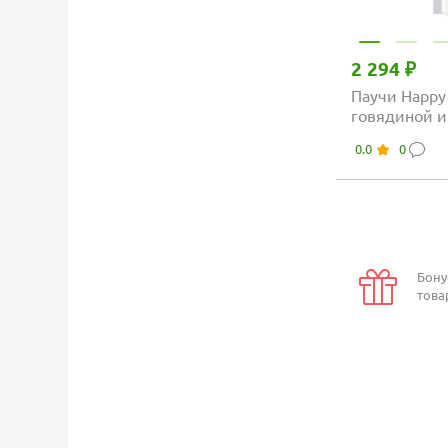
2 294 ₽
Паучи Happy
говядиной и
0.0
0
Бону
това