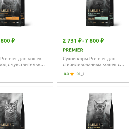
 800 ₽
2 731 ₽
-
7 800 ₽
PREMIER
 Premier для кошек
Сухой корм Premier для
род с чувствительным
стерилизованных кошек с
ем, свежее мясо
чувствительным пищеварени
0.0
0
индейкой
свежее мясо ягненка с индей