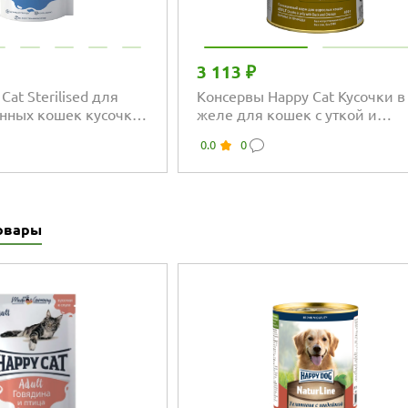
3 113 ₽
Cat Sterilised для
Консервы Happy Cat Кусочки в
нных кошек кусочки
желе для кошек с уткой и
сосем
цыпленком
0.0
0
овары