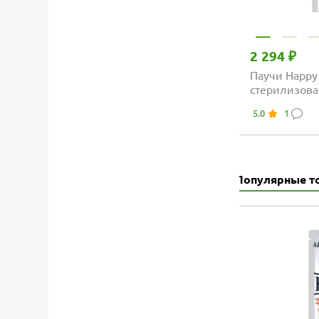
2 294 ₽
Паучи Happy 
стерилизова
в желе с ло
5.0
1
Популярные т