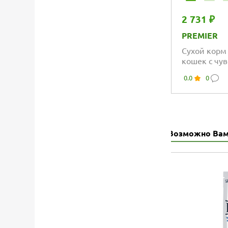
2 731 ₽
PREMIER
Сухой корм
кошек с чу
пищеварени
0.0
0
аллергии, с
индейкой
Возможно Вам