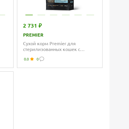
2 731 ₽
PREMIER
Сухой корм Premier для
стерилизованных кошек с
а с
чувствительной кожей и
0.0
0
ем,
шерстью, лосось и индейка