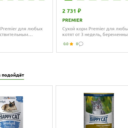
2 731 ₽
PREMIER
 Premier для любых
Сухой корм Premier для люб
вствительным
котят от 3 недель, беременны
ем или склонных к
кормящих кошек, свежее мяс
0.0
0
вежее мясо ягненка с
индейки
 подойдёт