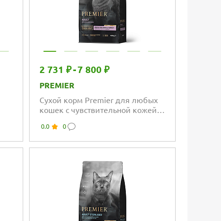
2 731 ₽
-
7 800 ₽
PREMIER
Сухой корм Premier для любых
кошек с чувствительной кожей и
ем,
шерстью или склонных к
0.0
0
кой
аллергии, филе лосося с
индейкой