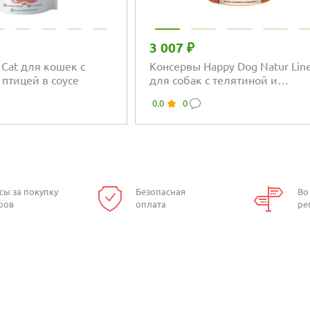
3 007 ₽
 Cat для кошек с
Консервы Happy Dog Natur Lin
 птицей в соусе
для собак с телятиной и
индейкой
0.0
0
сы за покупку
Безопасная
Во
ров
оплата
ре