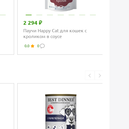
2 294 ₽
3 113
Паучи Happy Cat для кошек с
Консер
кроликом в соусе
соусе 
индей
0.0
0
0.0