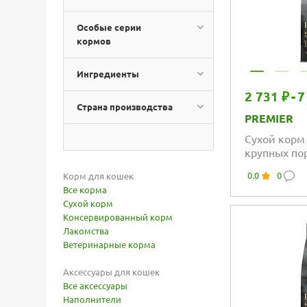
Особые серии
кормов
Ингредиенты
2 731 ₽
-
7
Страна производства
PREMIER
Сухой корм
крупных по
пищеварени
0.0
0
Корм для кошек
ягненка с 
Все корма
Сухой корм
Консервированный корм
Лакомства
Ветеринарные корма
Аксессуары для кошек
Все аксессуары
Наполнители