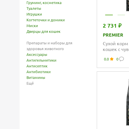
Груминг, косметика
Туалеты
Игрушки
Когтеточки и домики
2 731 ₽
Миски
Дверцы для кошек
PREMIER
Препараты и наборы для
Сухой корм
здоровья животного
кошек с чу
Аксессуары
пищеварени
0.0
0
Антигельметики
аллергии, 
Антисептик
Антибиотики
Витамины
Ещё