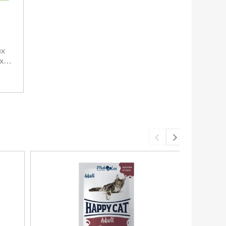
ых
х и
о