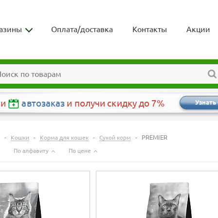
азины
Оплата/доставка
Контакты
Акции
чи
автозаказ
и получи скидку до 7%
Узнать
-
-
-
-
PREMIER
Кошки
Корма для кошек
Сухой корм
По алфавиту
По цене