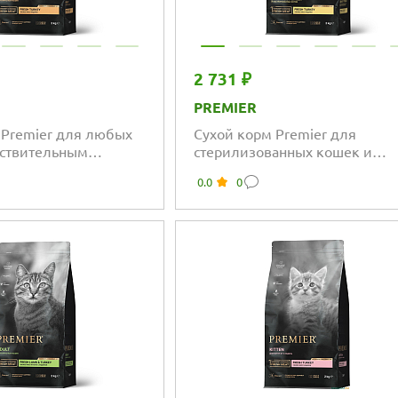
2 731 ₽
PREMIER
 Premier для любых
Сухой корм Premier для
вствительным
стерилизованных кошек и
ем или склонных к
кастрированных котов от 1 год
0.0
0
свежее мясо индейки
чувствительным пищеварени
индейка