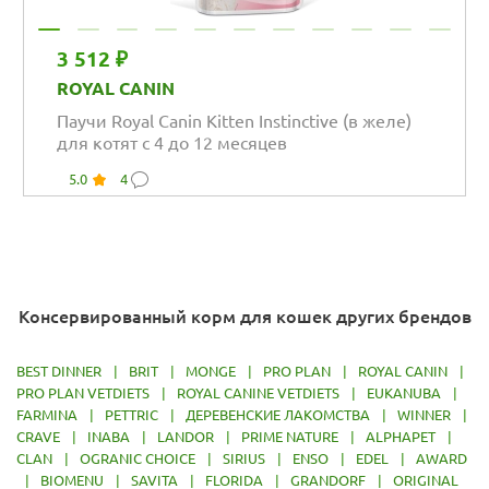
3 512 ₽
ROYAL CANIN
Паучи Royal Canin Kitten Instinctive (в желе)
для котят с 4 до 12 месяцев
5.0
4
Консервированный корм для кошек других брендов
BEST DINNER
|
BRIT
|
MONGE
|
PRO PLAN
|
ROYAL CANIN
|
PRO PLAN VETDIETS
|
ROYAL CANINE VETDIETS
|
EUKANUBA
|
FARMINA
|
PETTRIC
|
ДЕРЕВЕНСКИЕ ЛАКОМСТВА
|
WINNER
|
CRAVE
|
INABA
|
LANDOR
|
PRIME NATURE
|
ALPHAPET
|
CLAN
|
OGRANIC CHOICE
|
SIRIUS
|
ENSO
|
EDEL
|
AWARD
|
BIOMENU
|
SAVITA
|
FLORIDA
|
GRANDORF
|
ORIGINAL