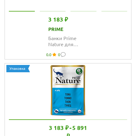
3 183 ₽
PRIME
Банки Prime
Nature для
кошек с
0.0
0
куриным филе в
желе
Упаковка
3 183 ₽
-
5 891