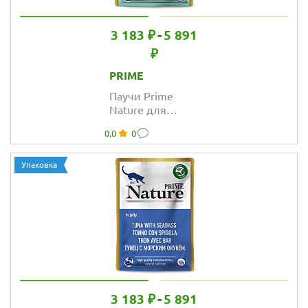
3 183 ₽
-
5 891
₽
PRIME
Паучи Prime
Nature для
кошек с тунцом
0.0
0
и дорадо в желе
Упаковка
3 183 ₽
-
5 891