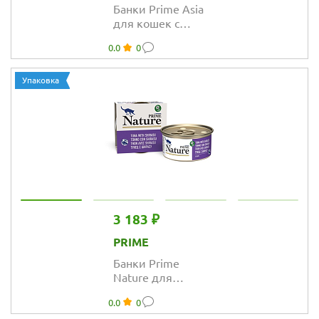
Банки Prime Asia
для кошек с
тунцом и
0.0
0
лососем в желе
Упаковка
3 183 ₽
PRIME
Банки Prime
Nature для
кошек с тунцом
0.0
0
и ширасу в