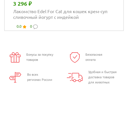
3 296 ₽
Лакомство Edel For Cat для кошек крем-суп
сливочный йогурт с индейкой
0.0
0
Бонусы за покупку
Безопасная
товаров
оплата
Удобная и быстрая
Во всех
доставка товаров
регионах России
для животных