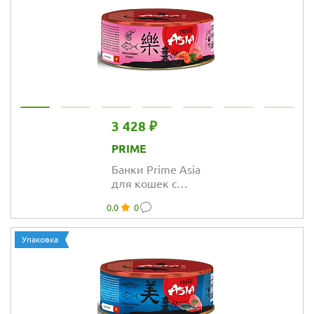
3 428 ₽
PRIME
Банки Prime Asia
для кошек с
тунцом и
0.0
0
креветки в желе
Упаковка