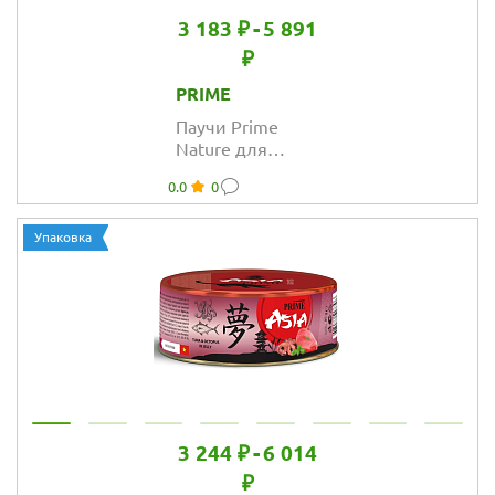
3 183 ₽
-
5 891
₽
PRIME
Паучи Prime
Nature для
кошек с тунцом
0.0
0
и лососем в
желе
Упаковка
3 244 ₽
-
6 014
₽