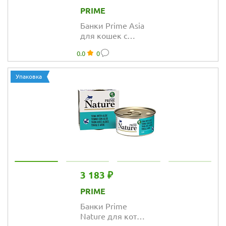
PRIME
Банки Prime Asia
для кошек с
тунцом и
0.0
0
осьминогом в
желе
Упаковка
3 183 ₽
PRIME
Банки Prime
Nature для котят