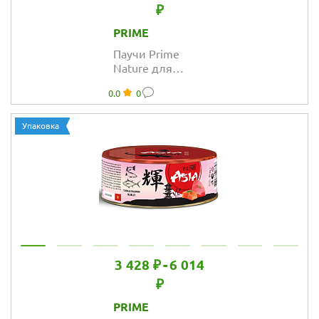
₽
PRIME
Паучи Prime
Nature для
кошек с тунцом
0.0
0
и морским
окунем в желе
Упаковка
3 428 ₽
-
6 014
₽
PRIME