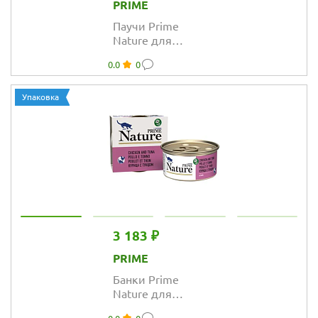
PRIME
Паучи Prime
Nature для
кошек с
0.0
0
куриным филе в
желе
Упаковка
3 183 ₽
PRIME
Банки Prime
Nature для
кошек с курицей