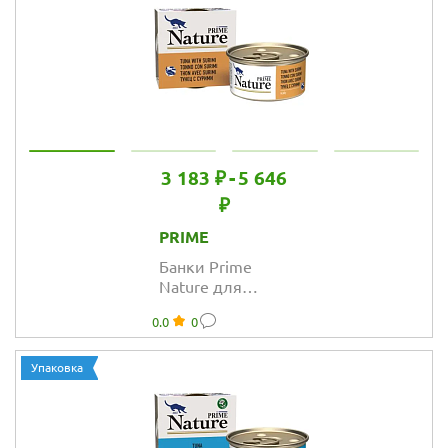
3 183 ₽
-
5 646
₽
PRIME
Банки Prime
Nature для
кошек с тунцом
0.0
0
и сурими в желе
Упаковка