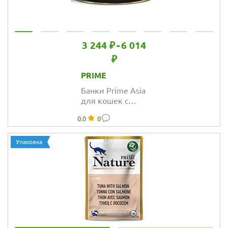
3 244 ₽
-
6 014
₽
PRIME
Банки Prime Asia
для кошек с
тунцом и
0.0
0
голубой рыбой в
желе
Упаковка