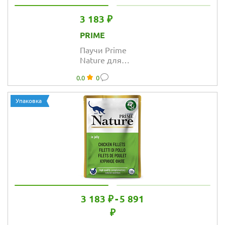
3 183 ₽
PRIME
Паучи Prime
Nature для
кошек с тунцом
0.0
0
и куриное филе
в желе
Упаковка
3 183 ₽
-
5 891
₽