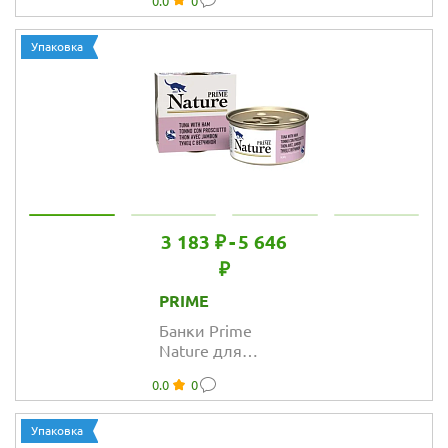
0.0
0
с тунцом в
бульоне
Упаковка
3 183 ₽
-
5 646
₽
PRIME
Банки Prime
Nature для
кошек с тунцом
0.0
0
и ветчиной в
желе
Упаковка