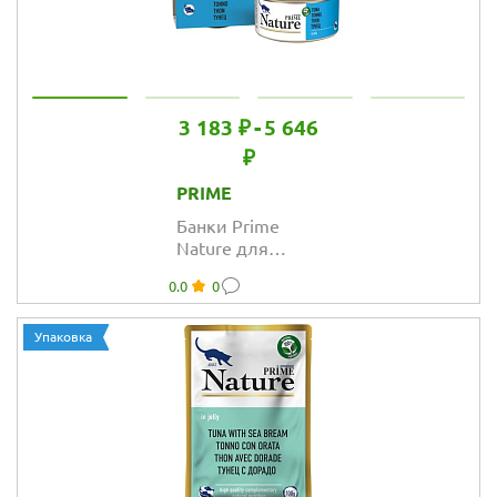
3 183 ₽
-
5 646
₽
PRIME
Банки Prime
Nature для
кошек с тунцом в
0.0
0
желе
Упаковка