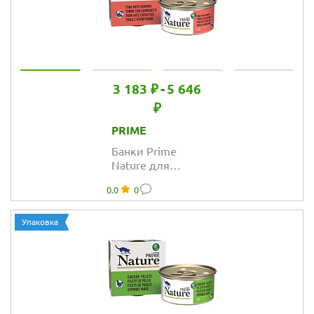
3 183 ₽
-
5 646
₽
PRIME
Банки Prime
Nature для
кошек с тунцом
0.0
0
и креветками в
желе
Упаковка