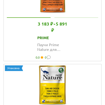
3 183 ₽
-
5 891
₽
PRIME
Паучи Prime
Nature для
кошек с тунцом
0.0
0
и курицей с
креветками в
желе
Упаковка