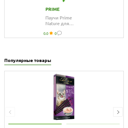
₽
PRIME
Паучи Prime
Nature для
кошек с тунцом в
0.0
0
желе
Популярные товары