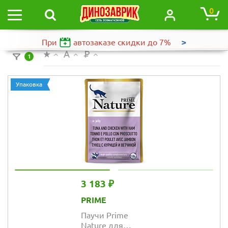
0
>
При
автозаказе
скидки до 7%
1
Упаковка
3 183 ₽
PRIME
Паучи Prime
Nature для