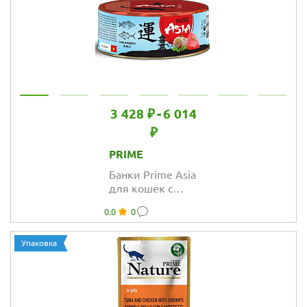
3 428 ₽
-
6 014
₽
PRIME
Банки Prime Asia
для кошек с
тунцом и
0.0
0
сибасом в желе
Упаковка