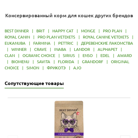
Консервированный корм для кошек других брендов
BEST DINNER
|
BRIT
|
HAPPY CAT
|
MONGE
|
PRO PLAN
|
ROYAL CANIN
|
PRO PLAN VETDIETS
|
ROYAL CANINE VETDIETS
|
EUKANUBA
|
FARMINA
|
PETTRIC
|
ДЕРЕВЕНСКИЕ ЛАКОМСТВА
|
WINNER
|
CRAVE
|
INABA
|
LANDOR
|
ALPHAPET
|
CLAN
|
OGRANIC CHOICE
|
SIRIUS
|
ENSO
|
EDEL
|
AWARD
|
BIOMENU
|
SAVITA
|
FLORIDA
|
GRANDORF
|
ORIGINAL
CHOICE
|
SIMON
|
ФРИКОТЭ
|
AJO
Сопутствующие товары