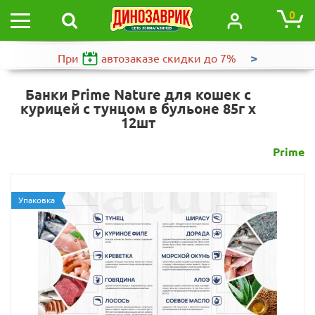
0
>
При
автозаказе
скидки до 7%
Банки Prime Nature для кошек с
курицей с тунцом в бульоне 85г х
12шт
Prime
Упаковка