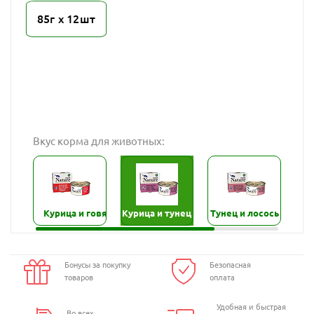
85г х 12шт
Вкус корма для животных:
Курица и говядина
Курица и тунец
Тунец и лосось
Тун
Бонусы за покупку
Безопасная
товаров
оплата
Удобная и быстрая
Во всех