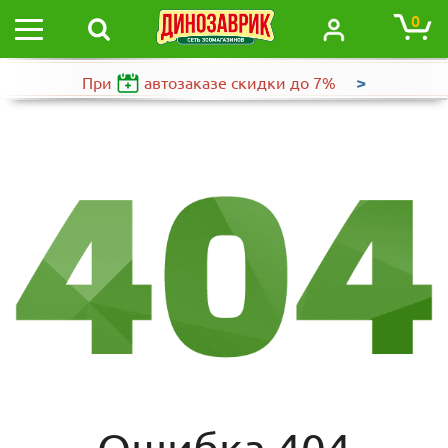
0
>
При
автозаказе
скидки до 7%