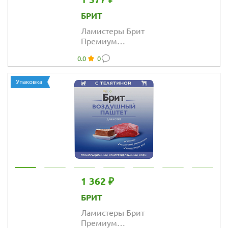
БРИТ
Ламистеры Брит
Премиум
Воздушный
0.0
0
паштет для
стерилизованных
кошек с
Упаковка
говядиной
1 362 ₽
БРИТ
Ламистеры Брит
Премиум