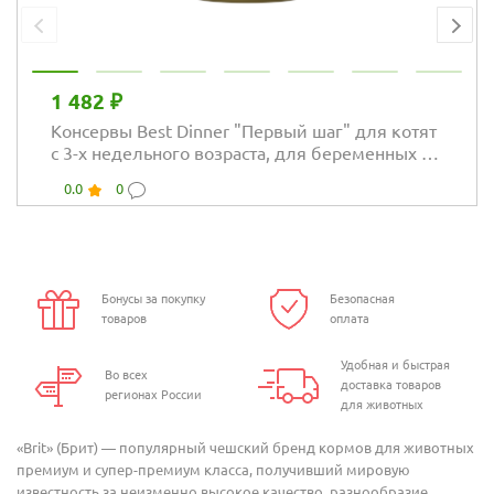
1 482 ₽
Консервы Best Dinner "Первый шаг" для котят
с 3-х недельного возраста, для беременных и
кормящих кошек
0.0
0
Бонусы за покупку
Безопасная
товаров
оплата
Удобная и быстрая
Во всех
доставка товаров
регионах России
для животных
«Brit» (Брит) — популярный чешский бренд кормов для животных
премиум и супер-премиум класса, получивший мировую
известность за неизменно высокое качество, разнообразие