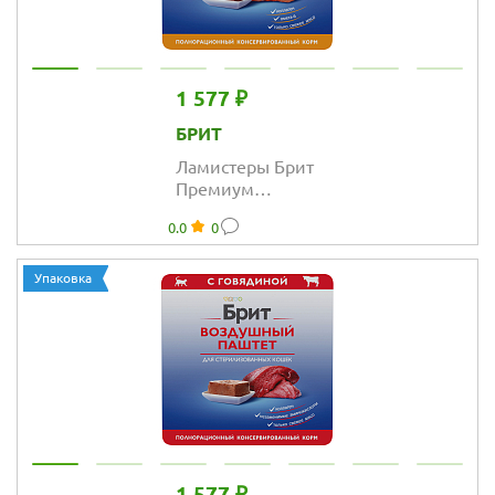
1 577 ₽
БРИТ
Ламистеры Брит
Премиум
Воздушный
0.0
0
паштет для
стерилизованных
кошек с курицей
Упаковка
1 577 ₽