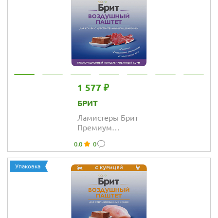
кроликом
1 577 ₽
БРИТ
Ламистеры Брит
Премиум
Воздушный
0.0
0
паштет для
кошек с
чувствительным
Упаковка
пищеварением с
ягнёнком