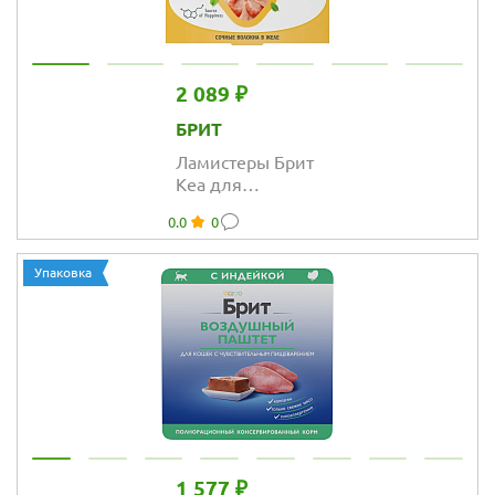
2 089 ₽
БРИТ
Ламистеры Брит
Кеа для
взрослых кошек
0.0
0
с индейкой и
креветками в
желе
Упаковка
1 577 ₽