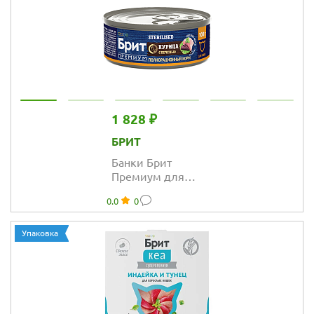
1 828 ₽
БРИТ
Банки Брит
Премиум для
стерилизованных
0.0
0
кошек с мясом
курицы и
печенью
Упаковка