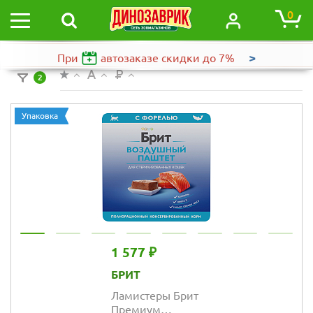
0
>
При
автозаказе
скидки до 7%
2
Упаковка
1 577 ₽
БРИТ
Ламистеры Брит
Премиум