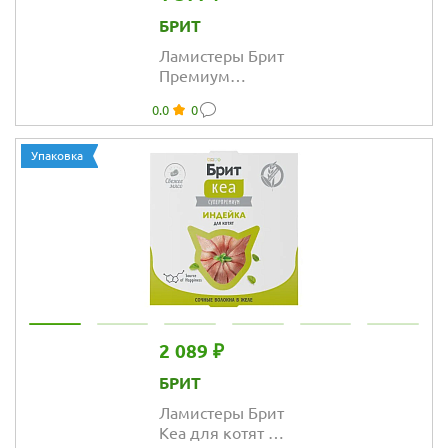
БРИТ
Ламистеры Брит
Премиум
Воздушный
0.0
0
паштет для
кошек с
чувствительным
Упаковка
пищеварением с
индейкой
2 089 ₽
БРИТ
Ламистеры Брит
Кеа для котят с