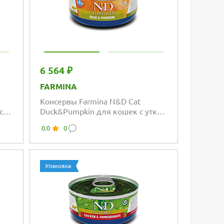
6 564 ₽
FARMINA
Консервы Farmina N&D Cat
с с
Duck&Pumpkin для кошек с уткой
и тыквой
0.0
0
Упаковка