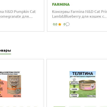
FARMINA
ina N&D Pumpkin Cat
Консервы Farmina N&D Cat Pr
Pomegranate для
Lamb&Blueberry для кошек с
ицей, тыквой и
ягнёнком и черникой
0.0
0
овары