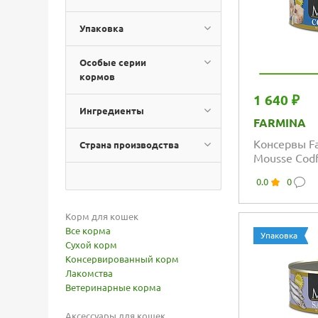
Упаковка
Особые серии
кормов
1 640 ₽
Ингредиенты
FARMINA
Консервы Fa
Страна производства
Mousse Codf
треской
0.0
0
Корм для кошек
Все корма
Упаковка
Сухой корм
Консервированный корм
Лакомства
Ветеринарные корма
Аксессуары для кошек