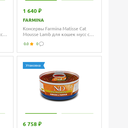
1 640 ₽
FARMINA
Консервы Farmina Matisse Cat
с с
Mousse Lamb для кошек мусс с
ягнёнком
0.0
0
Упаковка
6 758 ₽