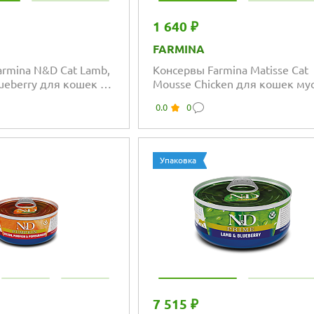
1 640 ₽
FARMINA
rmina N&D Cat Lamb,
Консервы Farmina Matisse Cat
ueberry для кошек с
Mousse Chicken для кошек мус
тыквой и черникой
курицей
0.0
0
Упаковка
7 515 ₽