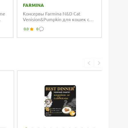
FARMINA
ime
Консервы Farmina N&D Cat
Venision&Pumpkin для кошек с
олениной и тыквой
0.0
0