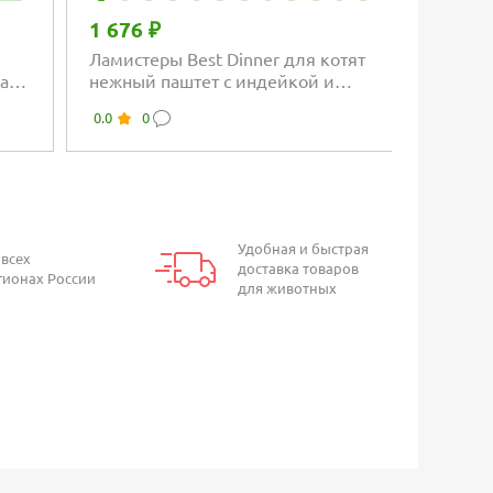
1 676 ₽
Ламистеры Best Dinner для котят
ная
нежный паштет с индейкой и
добавлением сливок
0.0
0
Удобная и быстрая
 всех
доставка товаров
гионах России
для животных