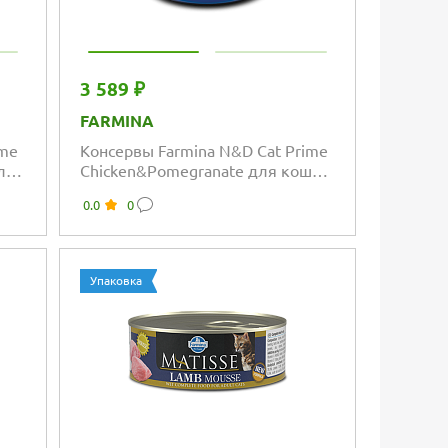
3 589 ₽
FARMINA
ime
Консервы Farmina N&D Cat Prime
ля
Chicken&Pomegranate для кошек
с курицей и гранатом
0.0
0
Упаковка