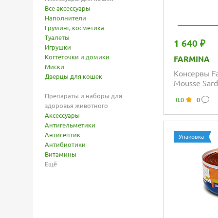
Все аксессуары
Наполнители
Груминг, косметика
Туалеты
1 640 ₽
Игрушки
Когтеточки и домики
FARMINA
Миски
Консервы Fa
Дверцы для кошек
Mousse Sard
сардинами
Препараты и наборы для
0.0
0
здоровья животного
Аксессуары
Антигельметики
Антисептик
Упаковка
Антибиотики
Витамины
Ещё