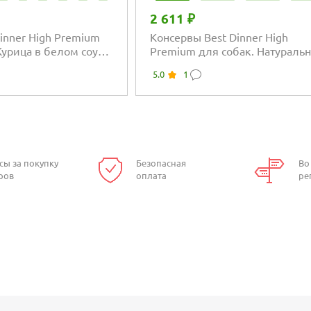
2 611 ₽
inner High Premium
Консервы Best Dinner High
Курица в белом соусе
Premium для собак. Натураль
е грудки
Телятина
5.0
1
сы за покупку
Безопасная
Во
ров
оплата
ре