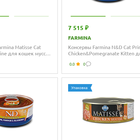
7 515 ₽
FARMINA
rmina Matisse Cat
Консервы Farmina N&D Cat Pr
ine для кошек мусс с
Chicken&Pomegranate Kitten д
котят с курицей и гранатом
0.0
0
Упаковка