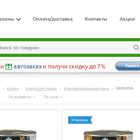
азины
Оплата/доставка
Контакты
Акции
чи
автозаказ
и получи скидку до 7%
Узнать
-
-
-
-
FARMINA
Кошки
Корма для кошек
Консервированный корм
По алфавиту
По цене
Упаковка