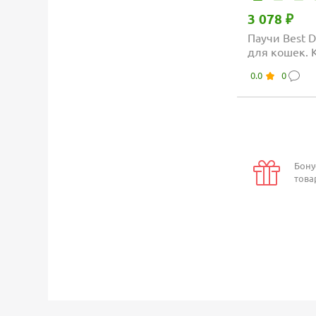
3 078 ₽
Паучи Best D
для кошек. 
волокна фил
0.0
0
Бону
това