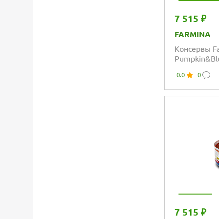
7 515 ₽
FARMINA
Консервы Fa
Pumpkin&Bl
ягнёнком, 
0.0
0
7 515 ₽