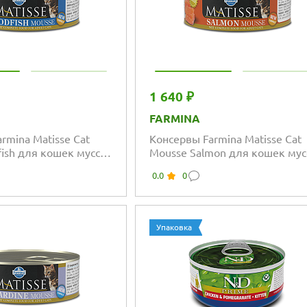
1 640 ₽
FARMINA
rmina Matisse Cat
Консервы Farmina Matisse Cat
ish для кошек мусс с
Mousse Salmon для кошек мус
лососем
0.0
0
Упаковка