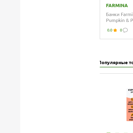
FARMINA
Банки Farm
Pumpkin & 
кошек с кур
0.0
0
гранатом
Популярные т