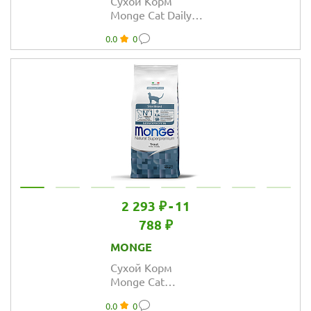
Сухой Корм
Monge Cat Daily
Line Sterilised для
0.0
0
стерилизованных
кошек из курицы
2 293 ₽
-
11
788 ₽
MONGE
Сухой Корм
Monge Cat
Speciality Line
0.0
0
Monoprotein