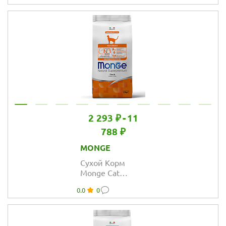
Sterilised
монопротеиновый
для
стерилизованных
кошек из форели
2 293 ₽
-
11
788 ₽
MONGE
Сухой Корм
Monge Cat
Speciality Line
0.0
0
Monoprotein
Sterilised
монопротеиновый
для