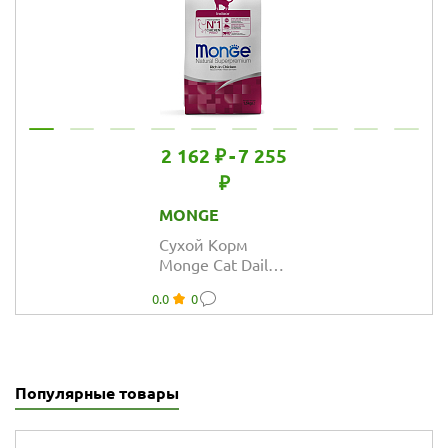
стерилизованных
кошек из
говядины
2 162 ₽
-
7 255
₽
MONGE
Сухой Корм
Monge Cat Daily
Line Indoor для
0.0
0
домашних
кошек из
курицы
Популярные товары