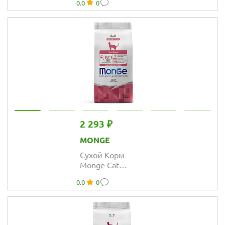
0.0
0
кошек для
профилактики
МКБ с курицей
2 293 ₽
MONGE
Сухой Корм
Monge Cat
Speciality Line
0.0
0
Monoprotein
Sterilised
монопротеиновый
для