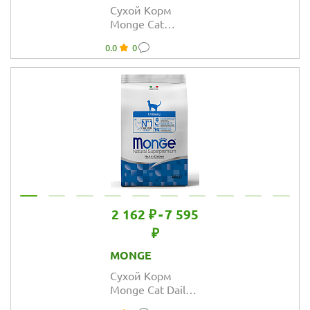
Сухой Корм
Monge Cat
Speciality Line
0.0
0
Monoprotein Adult
монопротеиновый
для взрослых
кошек из лосося
2 162 ₽
-
7 595
₽
MONGE
Сухой Корм
Monge Cat Daily
Line Urinary для