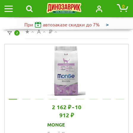
0
>
При
автозаказе
скидки до 7%
2
2 162 ₽
-
10
912 ₽
MONGE