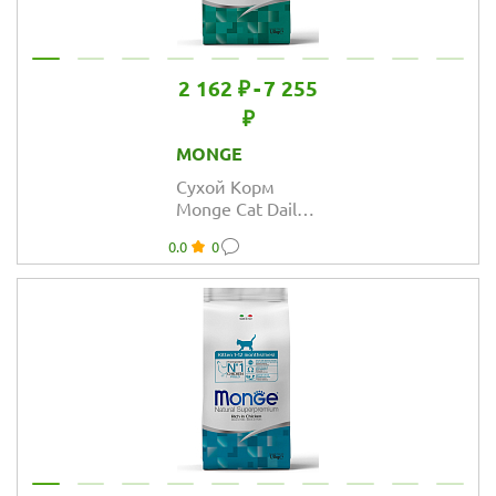
2 162 ₽
-
7 255
₽
MONGE
Сухой Корм
Monge Cat Daily
Line Hairball для
0.0
0
кошек для
выведения
шерсти из
курицы