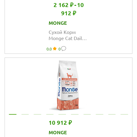
2 162 ₽
-
10
912 ₽
MONGE
Сухой Корм
Monge Cat Daily
Line для котят и
0.0
0
беременных
кошек из
курицы
10 912 ₽
MONGE