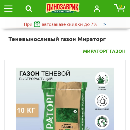
0
>
При
автозаказе
скидки до 7%
Теневыносливый газон Мираторг
МИРАТОРГ ГАЗОН