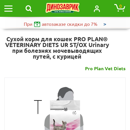
0
>
При
автозаказе
скидки до 7%
Сухой корм для кошек PRO PLAN®
VETERINARY DIETS UR ST/OX Urinary
при болезнях мочевыводящих
путей, с курицей
Pro Plan Vet Diets