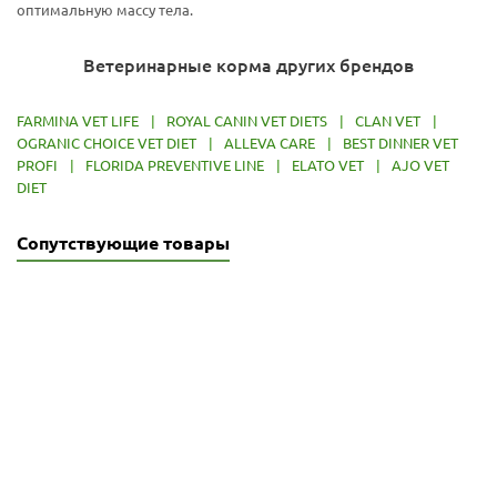
оптимальную массу тела.
Ветеринарные корма других брендов
FARMINA VET LIFE
|
ROYAL CANIN VET DIETS
|
CLAN VET
|
OGRANIC CHOICE VET DIET
|
ALLEVA CARE
|
BEST DINNER VET
PROFI
|
FLORIDA PREVENTIVE LINE
|
ELATO VET
|
AJO VET
DIET
Сопутствующие товары