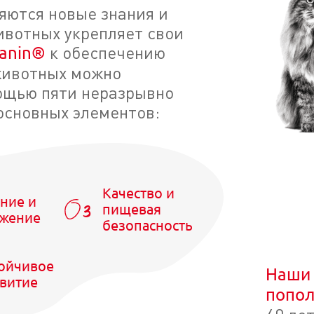
ляются новые знания и
ивотных укрепляет свои
к обеспечению
Canin®
животных можно
ощью пяти неразрывно
основных элементов:
Качество и
ние и
пищевая
ажение
безопасность
ойчивое
Наши 
витие
попол