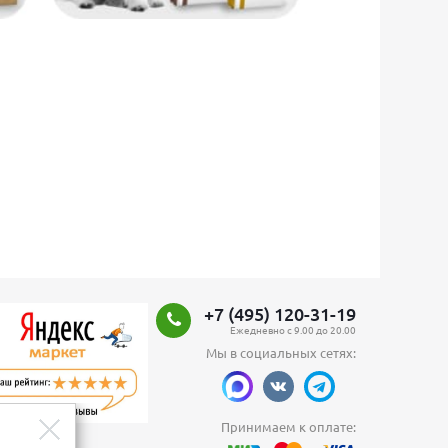
формула
рмуле количество
+7 (495) 120-31-19
 веществ точно
Ежедневно с 9.00 до 20.00
с. анализов
Мы в социальных сетях:
для
ных анализов
ния уникальных
ится ежегодно на
й вашего
Принимаем к оплате: