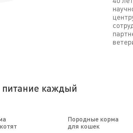
40 ле
научн
центр
сотру
партн
ветер
 питание каждый
ма
Породные корма
 котят
для кошек