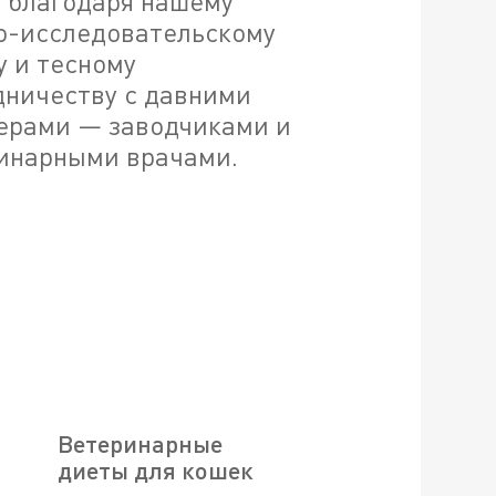
т благодаря нашему
о-исследовательскому
у и тесному
дничеству с давними
ерами — заводчиками и
инарными врачами.
Ветеринарные
диеты для кошек