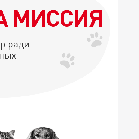
А МИССИЯ
р ради
ных