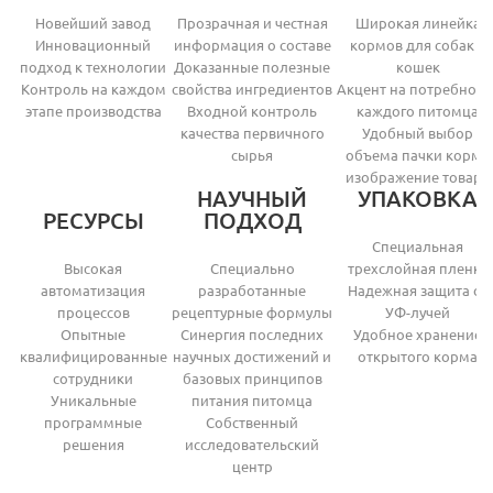
Новейший завод
Прозрачная и честная
Широкая линейка
Инновационный
информация о составе
кормов для собак и
подход к технологии
Доказанные полезные
кошек
Контроль на каждом
свойства ингредиентов
Акцент на потребност
этапе производства
Входной контроль
каждого питомца
качества первичного
Удобный выбор
сырья
объема пачки корма
изображение товара
НАУЧНЫЙ
УПАКОВКА
РЕСУРСЫ
ПОДХОД
Специальная
Высокая
Специально
трехслойная пленка
автоматизация
разработанные
Надежная защита от
процессов
рецептурные формулы
УФ-лучей
Опытные
Синергия последних
Удобное хранение
квалифицированные
научных достижений и
открытого корма
сотрудники
базовых принципов
Уникальные
питания питомца
программные
Собственный
решения
исследовательский
центр