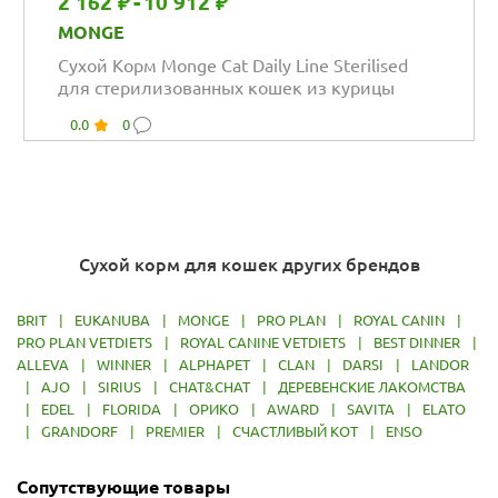
2 162 ₽
-
10 912 ₽
MONGE
Сухой Корм Monge Cat Daily Line Sterilised
для стерилизованных кошек из курицы
0.0
0
Сухой корм для кошек других брендов
BRIT
|
EUKANUBA
|
MONGE
|
PRO PLAN
|
ROYAL CANIN
|
PRO PLAN VETDIETS
|
ROYAL CANINE VETDIETS
|
BEST DINNER
|
ALLEVA
|
WINNER
|
ALPHAPET
|
CLAN
|
DARSI
|
LANDOR
|
AJO
|
SIRIUS
|
CHAT&CHAT
|
ДЕРЕВЕНСКИЕ ЛАКОМСТВА
|
EDEL
|
FLORIDA
|
ОРИКО
|
AWARD
|
SAVITA
|
ELATO
|
GRANDORF
|
PREMIER
|
СЧАСТЛИВЫЙ КОТ
|
ENSO
Сопутствующие товары