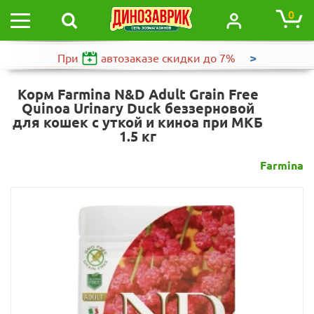
0
>
При
автозаказе
скидки до 7%
Корм Farmina N&D Adult Grain Free
Quinoa Urinary Duck беззерновой
для кошек с уткой и киноа при МКБ
1.5 кг
Farmina